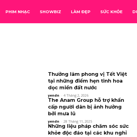
PHIM NHẠC
SHOWBIZ
LÀM ĐẸP
SỨC KHỎE
D
Thưởng lãm phong vị Tết Việt
tại những điểm hẹn tinh hoa
dọc miền đất nước
yendn
-
4 Tháng 2, 2026
The Anam Group hỗ trợ khẩn
cấp người dân bị ảnh hưởng
bởi mưa lũ
yendn
-
28 Tháng 11, 2025
Những liệu pháp chăm sóc sức
khỏe độc đáo tại các khu nghỉ