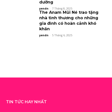
dưỡng
yendn
-
7 Tháng 8, 2025
The Anam Mũi Né trao tặng
nhà tình thương cho những
gia đình có hoàn cảnh khó
khăn
yendn
-
5 Tháng 6, 2025
TIN TỨC HAY NHẤT