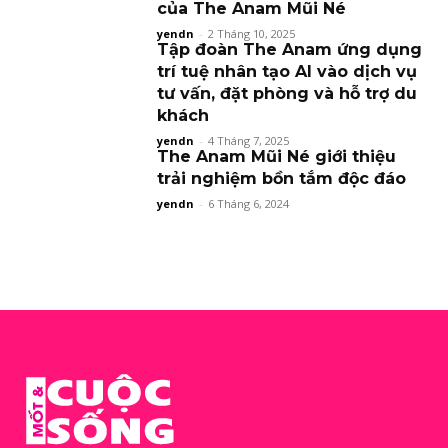
của The Anam Mũi Né
yendn
-
2 Tháng 10, 2025
Tập đoàn The Anam ứng dụng
trí tuệ nhân tạo AI vào dịch vụ
tư vấn, đặt phòng và hỗ trợ du
khách
yendn
-
4 Tháng 7, 2025
The Anam Mũi Né giới thiệu
trải nghiệm bồn tắm độc đáo
yendn
-
6 Tháng 6, 2024