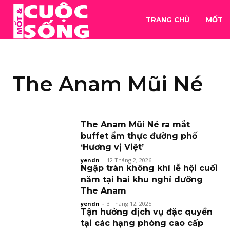
TRANG CHỦ
MỐT
The Anam Mũi Né
The Anam Mũi Né ra mắt
buffet ẩm thực đường phố
‘Hương vị Việt’
yendn
-
12 Tháng 2, 2026
Ngập tràn không khí lễ hội cuối
năm tại hai khu nghỉ dưỡng
The Anam
yendn
-
3 Tháng 12, 2025
Tận hưởng dịch vụ đặc quyền
tại các hạng phòng cao cấp