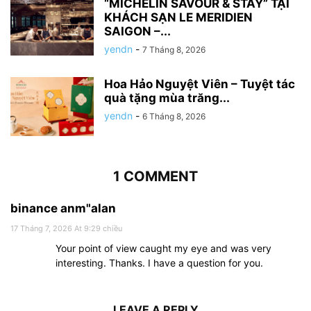
“MICHELIN SAVOUR & STAY” TẠI
KHÁCH SẠN LE MERIDIEN
SAIGON –...
yendn
-
7 Tháng 8, 2026
Hoa Hảo Nguyệt Viên – Tuyệt tác
quà tặng mùa trăng...
yendn
-
6 Tháng 8, 2026
1 COMMENT
binance anm"alan
17 Tháng 7, 2026 At 9:29 chiều
Your point of view caught my eye and was very
interesting. Thanks. I have a question for you.
LEAVE A REPLY