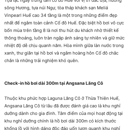
Tọa lạc ngay trung tâm cố đô Huế với vị trí đắc địa, hướng
sông Hương, tựa núi Ngự, tòa tháp khách sạn Meliá
Vinpearl Huế cao 34 tầng là một trong những điểm đẹp
nhất để ngắm toàn cảnh Cố đô Huế. Đặc biệt hồ bơi vô cực
bốn mùa trên tầng 8 là nơi thu hút du khách nhờ thiết kế
thông thoáng, luôn tràn ngập ánh sáng tự nhiên và giữ mức
nhiệt độ dễ chịu quanh năm. Hòa mình giữa làn nước trong
xanh, thư giãn tại hồ bơi và ngắm hoàng hôn Cố đô chắc
chắn là những trải nghiệm khó quên.
Check-in hồ bơi dài 300m tại Angsana Lăng Cô
Thuộc khu phức hợp Laguna Lăng Cô ở Thừa Thiên Huế,
Angsana Lăng Cô từ lâu đã được đánh giá cao là khu nghỉ
dưỡng dành cho gia đình. Tâm điểm của mọi hoạt động tại
khu nghỉ dưỡng chính là hồ bơi dài 300m có kích thước
khổng lồ với hình dáng độc đáo uốn lượn quanh khu nghỉ