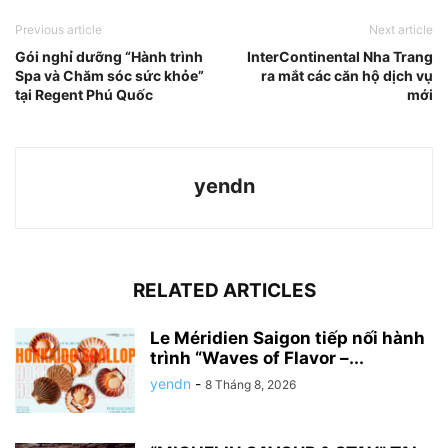
Previous article
Next article
Gói nghỉ dưỡng “Hành trình
InterContinental Nha Trang
Spa và Chăm sóc sức khỏe”
ra mắt các căn hộ dịch vụ
tại Regent Phú Quốc
mới
yendn
RELATED ARTICLES
Le Méridien Saigon tiếp nối hành
trình “Waves of Flavor –...
yendn
-
8 Tháng 8, 2026