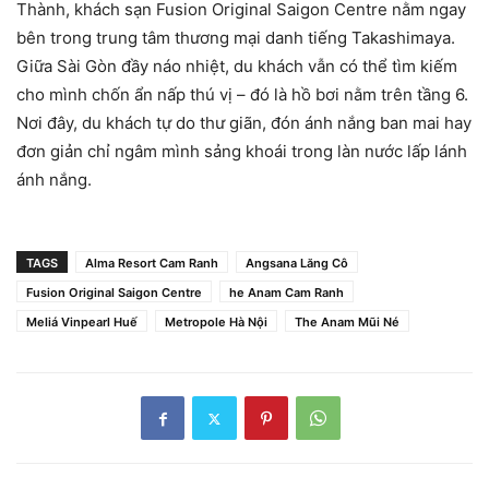
Thành, khách sạn Fusion Original Saigon Centre nằm ngay
bên trong trung tâm thương mại danh tiếng Takashimaya.
Giữa Sài Gòn đầy náo nhiệt, du khách vẫn có thể tìm kiếm
cho mình chốn ẩn nấp thú vị – đó là hồ bơi nằm trên tầng 6.
Nơi đây, du khách tự do thư giãn, đón ánh nắng ban mai hay
đơn giản chỉ ngâm mình sảng khoái trong làn nước lấp lánh
ánh nắng.
TAGS
Alma Resort Cam Ranh
Angsana Lăng Cô
Fusion Original Saigon Centre
he Anam Cam Ranh
Meliá Vinpearl Huế
Metropole Hà Nội
The Anam Mũi Né