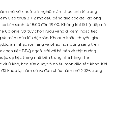
m mới với chuỗi trải nghiệm ẩm thực tinh tế trong
m Giao thừa 31/12 mở đầu bằng tiệc cocktail do ông
cỏ tiền sảnh từ 18:00 đến 19:00. Không khí lễ hội tiếp nối
e Colonial với tùy chọn rượu vang đi kèm, hoặc tiệc
ng và màn múa lửa đặc sắc. Khoảnh khắc chuyển giao
ngược, âm nhạc rộn ràng và pháo hoa bừng sáng trên
chọn tiệc BBQ ngoài trời với hải sản và thịt nướng
hoặc dạ tiệc trang nhã bên trong nhà hàng The
 vịt ủ khô, heo sữa quay và nhiều món đặc sắc khác. Khi
ly để khép lại năm cũ và đón chào năm mới 2026 trong