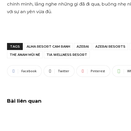
chính mình, lắng nghe những gì đã đi qua, buông nhẹ n
với sự an yên vừa đủ.
TAGS
ALMA RESORT CAM RANH
AZERAI
AZERAI RESORTS
THE ANAM MŨI NÉ
TIA WELLNESS RESORT
Facebook
Twitter
Pinterest
W
Bài liên quan