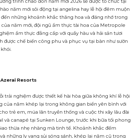
chương trình chào đón năm mới 2026 sẽ được tổ chức tại
chào năm mới sôi động tại angelina hay lễ hội đêm muộn
 đến những khoảnh khắc thăng hoa và đáng nhớ trong
 của năm mới, đội ngũ ẩm thực tài hoa của Metropole
 nghiệm ẩm thực đẳng cấp với quầy hàu và hải sản tươi
h được chế biến công phu và phục vụ tại bàn như sườn
khói.
 Azerai Resorts
trải nghiệm được thiết kế hài hòa giữa không khí lễ hội
ùng của năm khép lại trong không gian biển yên bình với
ho trẻ em, múa lân truyền thống và cuộc thi xây lâu đài
ktail và canapé tại Sunken Lounge, trước khi bữa tối phong
iao thừa nhẹ nhàng mà tinh tế. Khoảnh khắc đếm
à những ly vang sủi sóng sánh, khép lại năm cũ trong