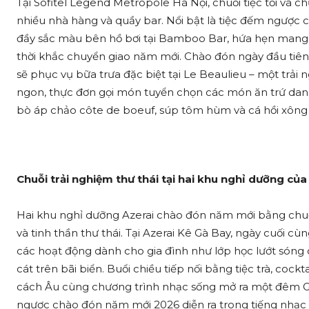
Tại Sofitel Legend Metropole Hà Nội, chuỗi tiệc tối và 
nhiều nhà hàng và quầy bar. Nổi bật là tiệc đếm ngược 
đầy sắc màu bên hồ bơi tại Bamboo Bar, hứa hẹn mang
thời khắc chuyển giao năm mới. Chào đón ngày đầu tiên
sẽ phục vụ bữa trưa đặc biệt tại Le Beaulieu – một trải
ngon, thực đơn gọi món tuyển chọn các món ăn trứ dan
bò áp chảo côte de boeuf, súp tôm hùm và cá hồi xông 
Chuỗi trải nghiệm thư thái tại hai khu nghỉ dưỡng của
Hai khu nghỉ dưỡng Azerai chào đón năm mới bằng chuỗi 
và tinh thần thư thái. Tại Azerai Kê Gà Bay, ngày cuối c
các hoạt động dành cho gia đình như lớp học lướt sóng c
cát trên bãi biển. Buổi chiều tiếp nối bằng tiệc trà, coc
cách Âu cùng chương trình nhạc sống mở ra một đêm G
ngược chào đón năm mới 2026 diễn ra trong tiếng nhạc v