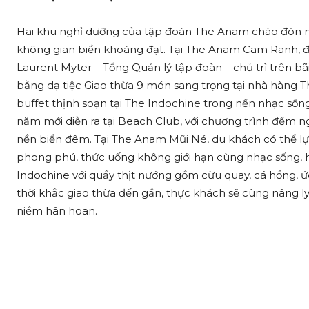
Hai khu nghỉ dưỡng của tập đoàn The Anam chào đón nă
không gian biển khoáng đạt. Tại The Anam Cam Ranh, đê
Laurent Myter – Tổng Quản lý tập đoàn – chủ trì trên bãi 
bằng dạ tiệc Giao thừa 9 món sang trọng tại nhà hàng Th
buffet thịnh soạn tại The Indochine trong nền nhạc số
năm mới diễn ra tại Beach Club, với chương trình đếm 
nền biển đêm. Tại The Anam Mũi Né, du khách có thể lựa 
phong phú, thức uống không giới hạn cùng nhạc sống, 
Indochine với quầy thịt nướng gồm cừu quay, cá hồng, ức
thời khắc giao thừa đến gần, thực khách sẽ cùng nâng 
niềm hân hoan.