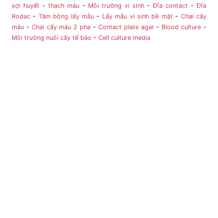
sợi huyết
-
thạch máu
-
Môi trường vi sinh
-
Đĩa contact
-
Đĩa
Rodac
-
Tăm bông lấy mẫu
-
Lấy mẫu vi sinh bề mặt
-
Chai cấy
máu
-
Chai cấy máu 2 pha
-
Contact plate agar
-
Blood culture
-
Môi trường nuôi cấy tế bào
-
Cell culture media