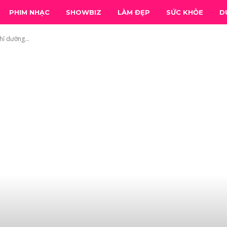
PHIM NHẠC
SHOWBIZ
LÀM ĐẸP
SỨC KHỎE
D
ỉ dưỡng...