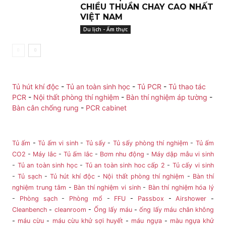
CHIỀU THUẦN CHAY CAO NHẤT
VIỆT NAM
Du lịch - Ẩm thực
Tủ hút khí độc
-
Tủ an toàn sinh học
-
Tủ PCR
-
Tủ thao tác
PCR
-
Nội thất phòng thí nghiệm
-
Bàn thí nghiệm áp tường
-
Bàn cân chống rung
-
PCR cabinet
Tủ ấm
-
Tủ ấm vi sinh
-
Tủ sấy
-
Tủ sấy phòng thí nghiệm
-
Tủ ấm
CO2
-
Máy lắc
-
Tủ ấm lắc
-
Bơm nhu động
-
Máy dập mẫu vi sinh
-
Tủ an toàn sinh học
-
Tủ an toàn sinh hoc cấp 2
-
Tủ cấy vi sinh
-
Tủ sạch
-
Tủ hút khí độc
-
Nội thất phòng thí nghiệm
-
Bàn thí
nghiệm trung tâm
-
Bàn thí nghiệm vi sinh
-
Bàn thí nghiệm hóa lý
-
Phòng sạch
-
Phòng mổ
-
FFU
-
Passbox
-
Airshower
-
Cleanbench
-
cleanroom
-
Ống lấy máu
-
ống lấy máu chân không
-
máu cừu
-
máu cừu khử sợi huyết
-
máu ngựa
-
màu ngựa khử