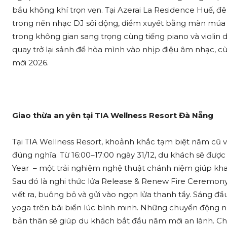
bầu không khí trọn vẹn. Tại Azerai La Residence Huế, đêm
trong nền nhạc DJ sôi động, điểm xuyết bằng màn múa lâ
trong không gian sang trọng cùng tiếng piano và violin 
quay trở lại sảnh để hòa mình vào nhịp điệu âm nhạc,
mới 2026.
Giao thừa an yên tại TIA Wellness Resort Đà Nẵng
Tại TIA Wellness Resort, khoảnh khắc tạm biệt năm cũ 
đúng nghĩa. Từ 16:00–17:00 ngày 31/12, du khách sẽ được
Year – một trải nghiệm nghệ thuật chánh niệm giúp kha
Sau đó là nghi thức lửa Release & Renew Fire Ceremony
viết ra, buông bỏ và gửi vào ngọn lửa thanh tẩy. Sáng đ
yoga trên bãi biển lúc bình minh. Những chuyển động n
bản thân sẽ giúp du khách bắt đầu năm mới an lành. Chư