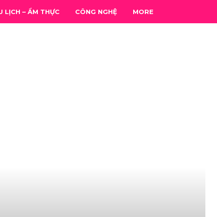
U LỊCH – ẨM THỰC
CÔNG NGHỆ
MORE