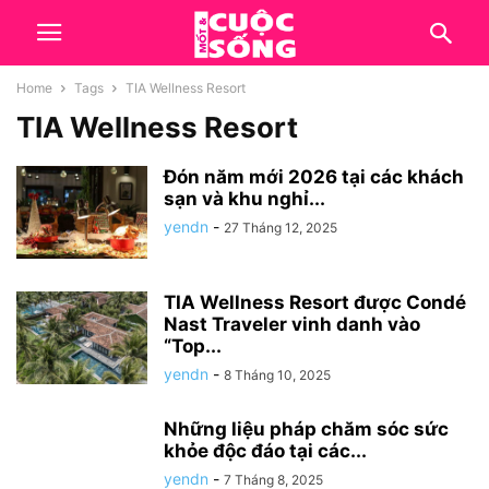
Home
Tags
TIA Wellness Resort
TIA Wellness Resort
Đón năm mới 2026 tại các khách
sạn và khu nghỉ...
yendn
-
27 Tháng 12, 2025
TIA Wellness Resort được Condé
Nast Traveler vinh danh vào
“Top...
yendn
-
8 Tháng 10, 2025
Những liệu pháp chăm sóc sức
khỏe độc đáo tại các...
yendn
-
7 Tháng 8, 2025