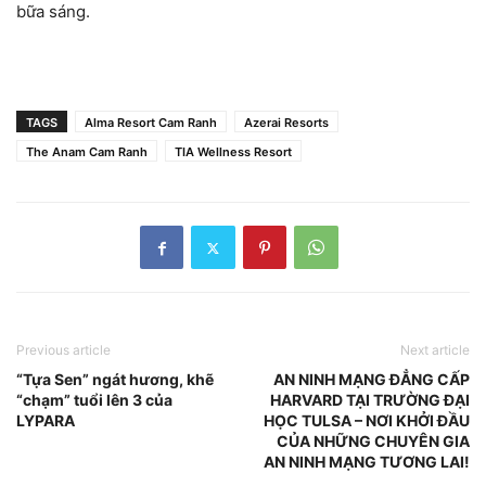
bữa sáng.
TAGS
Alma Resort Cam Ranh
Azerai Resorts
The Anam Cam Ranh
TIA Wellness Resort
Previous article
Next article
“Tựa Sen” ngát hương, khẽ
AN NINH MẠNG ĐẲNG CẤP
“chạm” tuổi lên 3 của
HARVARD TẠI TRƯỜNG ĐẠI
LYPARA
HỌC TULSA – NƠI KHỞI ĐẦU
CỦA NHỮNG CHUYÊN GIA
AN NINH MẠNG TƯƠNG LAI!