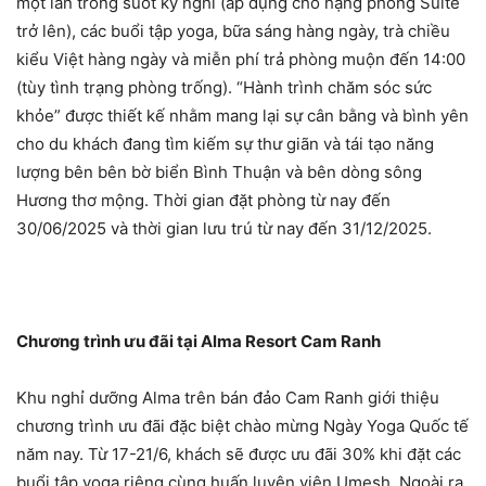
một lần trong suốt kỳ nghỉ (áp dụng cho hạng phòng Suite
trở lên), các buổi tập yoga, bữa sáng hàng ngày, trà chiều
kiểu Việt hàng ngày và miễn phí trả phòng muộn đến 14:00
(tùy tình trạng phòng trống). “Hành trình chăm sóc sức
khỏe” được thiết kế nhằm mang lại sự cân bằng và bình yên
cho du khách đang tìm kiếm sự thư giãn và tái tạo năng
lượng bên bên bờ biển Bình Thuận và bên dòng sông
Hương thơ mộng. Thời gian đặt phòng từ nay đến
30/06/2025 và thời gian lưu trú từ nay đến 31/12/2025.
Chương trình ưu đãi tại Alma Resort Cam Ranh
Khu nghỉ dưỡng Alma trên bán đảo Cam Ranh giới thiệu
chương trình ưu đãi đặc biệt chào mừng Ngày Yoga Quốc tế
năm nay. Từ 17-21/6, khách sẽ được ưu đãi 30% khi đặt các
buổi tập yoga riêng cùng huấn luyện viên Umesh. Ngoài ra,