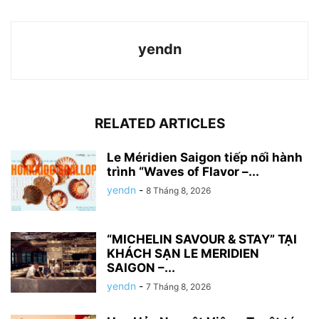
yendn
RELATED ARTICLES
Le Méridien Saigon tiếp nối hành
trình “Waves of Flavor –...
yendn
-
8 Tháng 8, 2026
“MICHELIN SAVOUR & STAY” TẠI
KHÁCH SẠN LE MERIDIEN
SAIGON –...
yendn
-
7 Tháng 8, 2026