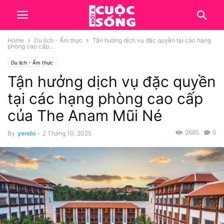
Home
Du lịch - Ẩm thực
Tận hưởng dịch vụ đặc quyền tại các hạng
phòng cao cấp...
Du lịch - Ẩm thực
Tận hưởng dịch vụ đặc quyền
tại các hạng phòng cao cấp
của The Anam Mũi Né
2685
0
By
yendn
-
2 Tháng 10, 2025