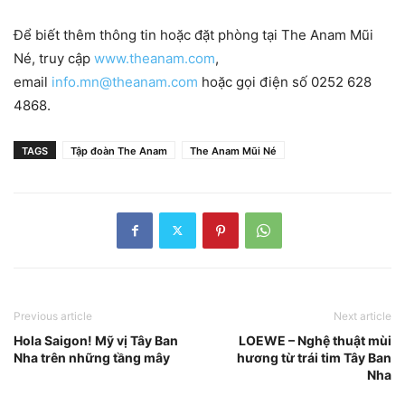
Để biết thêm thông tin hoặc đặt phòng tại The Anam Mũi
Né, truy cập
www.theanam.com
,
email
info.mn@theanam.com
hoặc gọi điện số 0252 628
4868.
TAGS
Tập đoàn The Anam
The Anam Mũi Né
Previous article
Next article
Hola Saigon! Mỹ vị Tây Ban
LOEWE – Nghệ thuật mùi
Nha trên những tầng mây
hương từ trái tim Tây Ban
Nha