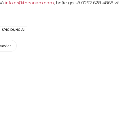
và
info.cr@theanam.com
, hoặc gọi số 0252 628 4868 và
ỨNG DỤNG AI
hatsApp