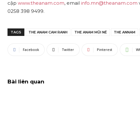
cập
www.theanam.com
, email
info.mn@theanam.com
0258 398 9499.
TAGS
THE ANAM CAM RANH
THE ANAM MŨI NÉ
THE ANNAM
Facebook
Twitter
Pinterest
W
Bài liên quan