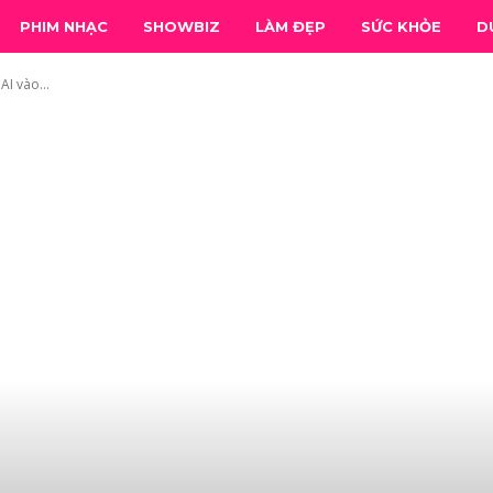
PHIM NHẠC
SHOWBIZ
LÀM ĐẸP
SỨC KHỎE
D
I vào...