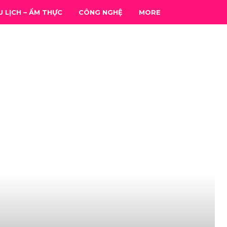
U LỊCH – ẨM THỰC
CÔNG NGHỆ
MORE