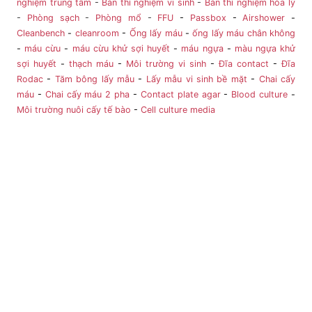
nghiệm trung tâm
-
Bàn thí nghiệm vi sinh
-
Bàn thí nghiệm hóa lý
-
Phòng sạch
-
Phòng mổ
-
FFU
-
Passbox
-
Airshower
-
Cleanbench
-
cleanroom
-
Ống lấy máu
-
ống lấy máu chân không
-
máu cừu
-
máu cừu khử sợi huyết
-
máu ngựa
-
màu ngựa khử
sợi huyết
-
thạch máu
-
Môi trường vi sinh
-
Đĩa contact
-
Đĩa
Rodac
-
Tăm bông lấy mẫu
-
Lấy mẫu vi sinh bề mặt
-
Chai cấy
máu
-
Chai cấy máu 2 pha
-
Contact plate agar
-
Blood culture
-
Môi trường nuôi cấy tế bào
-
Cell culture media