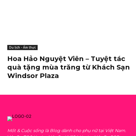
Du lịch - Ẩm thực
Hoa Hảo Nguyệt Viên – Tuyệt tác
quà tặng mùa trăng từ Khách Sạn
Windsor Plaza
Mốt & Cuộc sống là Blog dành cho phụ nữ tại Việt Nam.