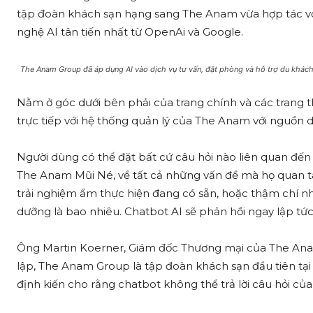
tập đoàn khách sạn hạng sang The Anam vừa hợp tác với
nghệ AI tân tiến nhất từ ​​OpenAi và Google.
The Anam Group đã áp dụng AI vào dịch vụ tư vấn, đặt phòng và hỗ trợ du khá
Nằm ở góc dưới bên phải của trang chính và các trang t
trực tiếp với hệ thống quản lý của The Anam với nguồn 
Người dùng có thể đặt bất cứ câu hỏi nào liên quan đế
The Anam Mũi Né, về tất cả những vấn đề mà họ quan t
trải nghiệm ẩm thực hiện đang có sẵn, hoặc thậm chí nhữ
dưỡng là bao nhiêu. Chatbot AI sẽ phản hồi ngay lập tức 
Ông Martin Koerner, Giám đốc Thương mại của The Ana
lập, The Anam Group là tập đoàn khách sạn đầu tiên tạ
định kiến ​​cho rằng chatbot không thể trả lời câu hỏi của