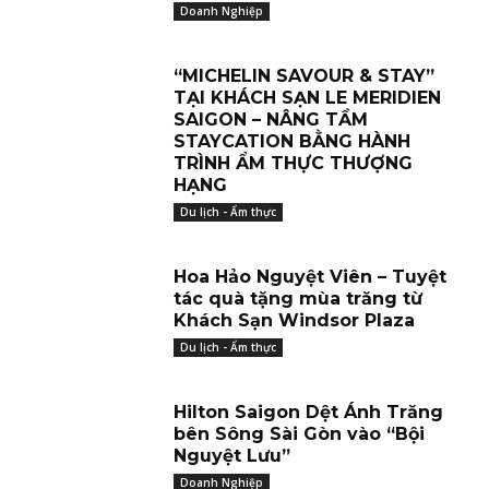
Doanh Nghiệp
“MICHELIN SAVOUR & STAY”
TẠI KHÁCH SẠN LE MERIDIEN
SAIGON – NÂNG TẦM
STAYCATION BẰNG HÀNH
TRÌNH ẨM THỰC THƯỢNG
HẠNG
Du lịch - Ẩm thực
Hoa Hảo Nguyệt Viên – Tuyệt
tác quà tặng mùa trăng từ
Khách Sạn Windsor Plaza
Du lịch - Ẩm thực
Hilton Saigon Dệt Ánh Trăng
bên Sông Sài Gòn vào “Bội
Nguyệt Lưu”
Doanh Nghiệp