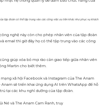
 cập nhật hệ thống quản lý để đảm bảo chức năng của
 của tập đoàn có thể tập trung vào các công việc ưu tiên khác như phục vụ khách
t, công nghệ này còn cho phép nhân viên của tập đoàn
 và email thì giờ đây họ có thể tập trung vào các công
cũng giúp xóa bỏ mọi rào cản giao tiếp giữa nhân viên
ông Martin cho biết thêm.
rang mạng xã hội Facebook và Instagram của The Anam
e Anam sẽ triển khai ứng dụng AI trên WhatsApp để hỗ
 trú tại các khu nghỉ dưỡng của tập đoàn.
Mũi Né và The Anam Cam Ranh, truy