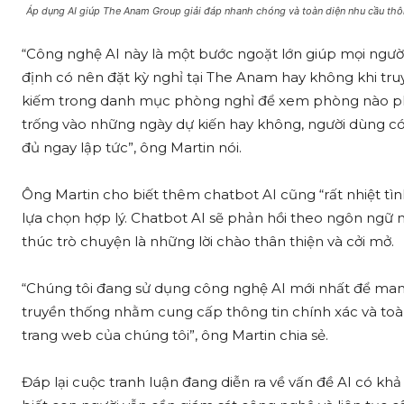
Áp dụng AI giúp The Anam Group giải đáp nhanh chóng và toàn diện nhu cầu thôn
“Công nghệ AI này là một bước ngoặt lớn giúp mọi ngườ
định có nên đặt kỳ nghỉ tại The Anam hay không khi truy
kiếm trong danh mục phòng nghỉ để xem phòng nào phù
trống vào những ngày dự kiến hay không, người dùng có 
đủ ngay lập tức”, ông Martin nói.
Ông Martin cho biết thêm chatbot AI cũng “rất nhiệt tình 
lựa chọn hợp lý. Chatbot AI sẽ phản hồi theo ngôn ngữ
thúc trò chuyện là những lời chào thân thiện và cởi mở.
“Chúng tôi đang sử dụng công nghệ AI mới nhất để ma
truyền thống nhằm cung cấp thông tin chính xác và toà
trang web của chúng tôi”, ông Martin chia sẻ.
Đáp lại cuộc tranh luận đang diễn ra về vấn đề AI có kh