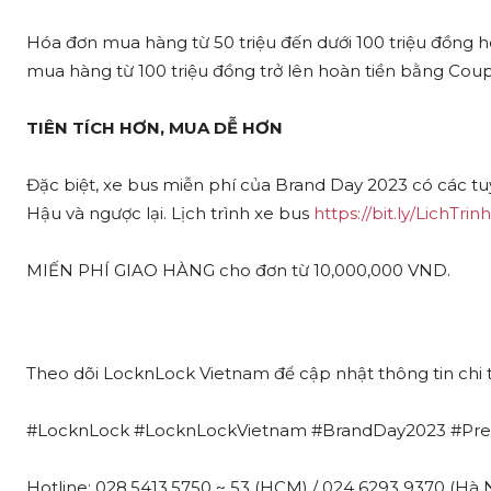
Hóa đơn mua hàng từ 50 triệu đến dưới 100 triệu đồng 
mua hàng từ 100 triệu đồng trở lên hoàn tiền bằng Coup
TIÊN TÍCH HƠN, MUA DỄ HƠN
Đặc biệt, xe bus miễn phí của Brand Day 2023 có các 
Hậu và ngược lại. Lịch trình xe bus
https://bit.ly/LichT
MIẾN PHÍ GIAO HÀNG cho đơn từ 10,000,000 VND.
Theo dõi LocknLock Vietnam để cập nhật thông tin chi ti
#LocknLock #LocknLockVietnam #BrandDay2023 #Prem
Hotline: 028.5413.5750 ~ 53 (HCM) / 024 6293 9370 (Hà N