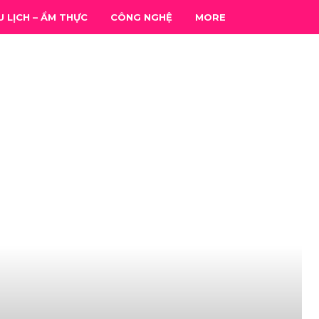
U LỊCH – ẨM THỰC
CÔNG NGHỆ
MORE