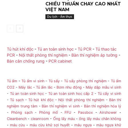
CHIỀU THUẦN CHAY CAO NHẤT
VIỆT NAM
Du lịch - Ẩm thực
Tủ hút khí độc
-
Tủ an toàn sinh học
-
Tủ PCR
-
Tủ thao tác
PCR
-
Nội thất phòng thí nghiệm
-
Bàn thí nghiệm áp tường
-
Bàn cân chống rung
-
PCR cabinet
Tủ ấm
-
Tủ ấm vi sinh
-
Tủ sấy
-
Tủ sấy phòng thí nghiệm
-
Tủ ấm
CO2
-
Máy lắc
-
Tủ ấm lắc
-
Bơm nhu động
-
Máy dập mẫu vi sinh
-
Tủ an toàn sinh học
-
Tủ an toàn sinh hoc cấp 2
-
Tủ cấy vi sinh
-
Tủ sạch
-
Tủ hút khí độc
-
Nội thất phòng thí nghiệm
-
Bàn thí
nghiệm trung tâm
-
Bàn thí nghiệm vi sinh
-
Bàn thí nghiệm hóa lý
-
Phòng sạch
-
Phòng mổ
-
FFU
-
Passbox
-
Airshower
-
Cleanbench
-
cleanroom
-
Ống lấy máu
-
ống lấy máu chân không
-
máu cừu
-
máu cừu khử sợi huyết
-
máu ngựa
-
màu ngựa khử