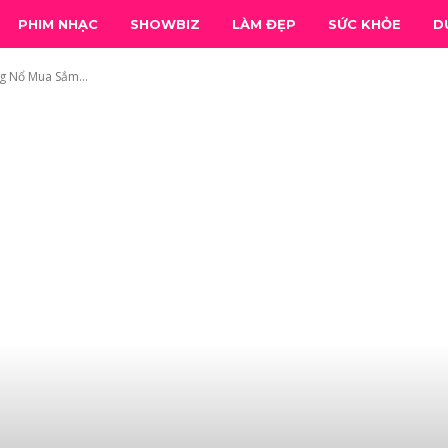
PHIM NHẠC
SHOWBIZ
LÀM ĐẸP
SỨC KHỎE
D
g Nổ Mua Sắm...