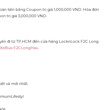
hoàn tiền bằng Coupon trị giá 1,000,000 VND. Hóa đơn
on trị giá 3,000,000 VND.
tuyến đi từ TP.HCM đến cửa hàng LocknLock F2C Long
rinhXeBus-F2CLongHau
ết và mới nhất.
iumLifestyl
ội)