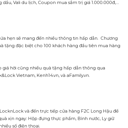
dầu, Vali du lịch, Coupon mua sắm trị giá 1.000.000đ,…
 hứa hẹn sẽ mang đến nhiều thông tin hấp dẫn. Chương
quà tặng đặc biệt cho 100 khách hàng đầu tiên mua hàng
 giá hời cũng nhiều quà tặng hấp dẫn thông qua
&Lock Vietnam, Kenh14.vn, và aFamily.vn.
LocknLock và đến trực tiếp cửa hàng F2C Long Hậu để
quà xịn ngay: Hộp đựng thực phẩm, Bình nước, Ly giữ
hiều số điện thoại.