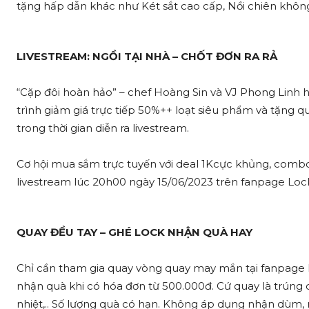
tặng hấp dẫn khác như Két sắt cao cấp, Nồi chiên không 
LIVESTREAM: NGỒI TẠI NHÀ – CHỐT ĐƠN RA RẢ
“Cặp đôi hoàn hảo” – chef Hoàng Sin và VJ Phong Linh
trình giảm giá trực tiếp 50%++ loạt siêu phẩm và tặng 
trong thời gian diễn ra livestream.
Cơ hội mua sắm trực tuyến với deal 1Kcực khủng, combo
livestream lúc 20h00 ngày 15/06/2023 trên fanpage Lock
QUAY ĐỀU TAY – GHÉ LOCK NHẬN QUÀ HAY
Chỉ cần tham gia quay vòng quay may mắn tại fanpage 
nhận quà khi có hóa đơn từ 500.000đ. Cứ quay là trúng 
nhiệt,.. Số lượng quà có hạn. Không áp dụng nhận dùm, n