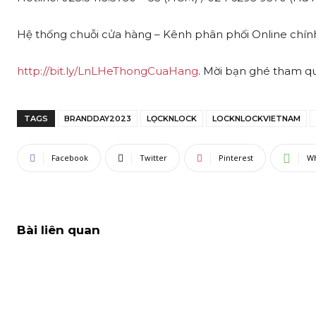
Hệ thống chuỗi cửa hàng – Kênh phân phối Online chín
http://bit.ly/LnLHeThongCuaHang
. Mời bạn ghé tham q
TAGS
BRANDDAY2023
LỌCKNLOCK
LOCKNLOCKVIETNAM
Facebook
Twitter
Pinterest
W
Bài liên quan