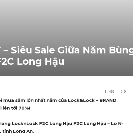
– Siêu Sale Giữa Năm Bùn
 F2C Long Hậu
466
0
y hội mua sắm lớn nhất năm của Lock&Lock – BRAND
 lên tới 70%!
a hàng LocknLock F2C Long Hậu F2C Long Hậu – Lô N-
 tỉnh Long An.