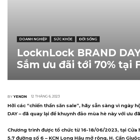
DOANH NGHIỆP
SỨC KHỎE
ĐỜI SỐNG
LocknLock BRAND DAY 
Sắm ưu đãi tới 70% tại
12 THÁNG 6, 2023
BY
YENDN
Hỡi các “chiến thần săn sale”, hãy sẵn sàng vì ngà
DAY – đã quay lại để khuynh đảo mùa hè này với ưu đãi
Chương trình được tổ chức từ 16-18/06/2023, tại Cử
5,7 đường số 6 – KCN Long Hậu mở rộng, H. Cần Giuộc,