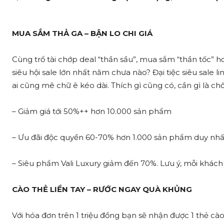
MUA SẮM THẢ GA – BẬN LO CHI GIÁ
Cùng trổ tài chớp deal “thần sầu”, mua sắm “thần tốc” 
siêu hội sale lớn nhất năm chưa nào? Đại tiệc siêu sale 
ai cũng mê chữ ê kéo dài. Thích gì cũng có, cần gì là chố
– Giảm giá tới 50%++ hơn 10.000 sản phẩm
– Ưu đãi độc quyền 60-70% hơn 1.000 sản phẩm duy nhấ
– Siêu phẩm Vali Luxury giảm đến 70%. Lưu ý, mỗi khác
CÀO THẺ LIỀN TAY – RƯỚC NGAY QUÀ KHỦNG
Với hóa đơn trên 1 triệu đồng bạn sẽ nhận được 1 thẻ c