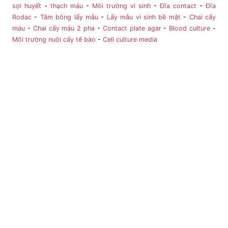
sợi huyết
-
thạch máu
-
Môi trường vi sinh
-
Đĩa contact
-
Đĩa
Rodac
-
Tăm bông lấy mẫu
-
Lấy mẫu vi sinh bề mặt
-
Chai cấy
máu
-
Chai cấy máu 2 pha
-
Contact plate agar
-
Blood culture
-
Môi trường nuôi cấy tế bào
-
Cell culture media