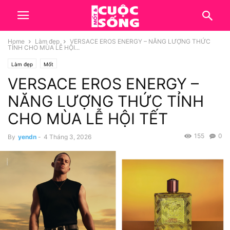
Home
Làm đẹp
VERSACE EROS ENERGY – NĂNG LƯỢNG THỨC
TỈNH CHO MÙA LỄ HỘI...
Làm đẹp
Mốt
VERSACE EROS ENERGY –
NĂNG LƯỢNG THỨC TỈNH
CHO MÙA LỄ HỘI TẾT
155
0
By
yendn
-
4 Tháng 3, 2026