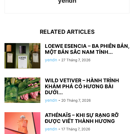
yendn
RELATED ARTICLES
LOEWE ESENCIA – BA PHIÊN BẢN,
MỘT BẢN SẮC NAM TÍNH...
yendn
-
27 Tháng 7, 2026
WILD VETIVER – HÀNH TRÌNH
KHÁM PHÁ CỎ HƯƠNG BÀI
DƯỚI...
yendn
-
20 Tháng 7, 2026
ATHÉNAÏS – KHI SỰ RẠNG RỠ
ĐƯỢC VIẾT THÀNH HƯƠNG
yendn
-
17 Tháng 7, 2026