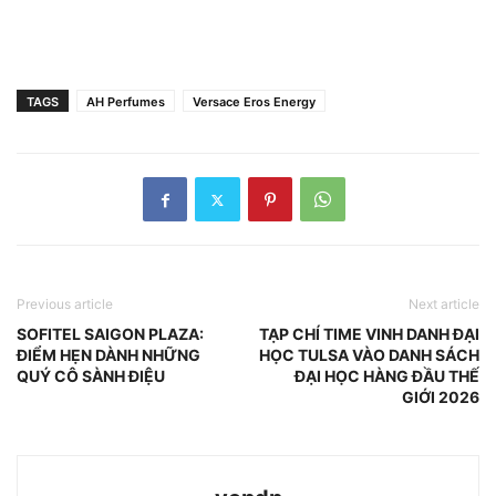
TAGS
AH Perfumes
Versace Eros Energy
Previous article
Next article
SOFITEL SAIGON PLAZA:
TẠP CHÍ TIME VINH DANH ĐẠI
ĐIỂM HẸN DÀNH NHỮNG
HỌC TULSA VÀO DANH SÁCH
QUÝ CÔ SÀNH ĐIỆU
ĐẠI HỌC HÀNG ĐẦU THẾ
GIỚI 2026