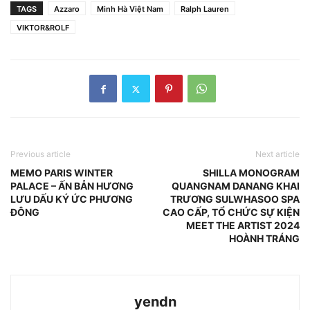
TAGS
Azzaro
Minh Hà Việt Nam
Ralph Lauren
VIKTOR&ROLF
Previous article
Next article
MEMO PARIS WINTER
SHILLA MONOGRAM
PALACE – ẤN BẢN HƯƠNG
QUANGNAM DANANG KHAI
LƯU DẤU KÝ ỨC PHƯƠNG
TRƯƠNG SULWHASOO SPA
ĐÔNG
CAO CẤP, TỔ CHỨC SỰ KIỆN
MEET THE ARTIST 2024
HOÀNH TRÁNG
yendn