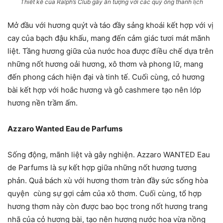
Thiết kế của Ralph’s Club gây ấn tượng với các quý ông thanh lịch
Mở đầu với hương quýt và táo đầy sảng khoái kết hợp với vị
cay của bạch đậu khấu, mang đến cảm giác tươi mát mãnh
liệt. Tầng hương giữa của nước hoa được điều chế dựa trên
những nốt hương oải hương, xô thơm và phong lữ, mang
đến phong cách hiện đại và tinh tế. Cuối cùng, cỏ hương
bài kết hợp với hoắc hương và gỗ cashmere tạo nên lớp
hương nền trầm ấm.
Azzaro Wanted Eau de Parfums
Sống động, mãnh liệt và gây nghiện. Azzaro WANTED Eau
de Parfums là sự kết hợp giữa những nốt hương tương
phản. Quả bách xù với hương thơm tràn đầy sức sống hòa
quyện cùng sự gợi cảm của xô thơm. Cuối cùng, tổ hợp
hương thơm này còn được bao bọc trong nốt hương trang
nhã của cỏ hương bài, tạo nên hương nước hoa vừa nồng