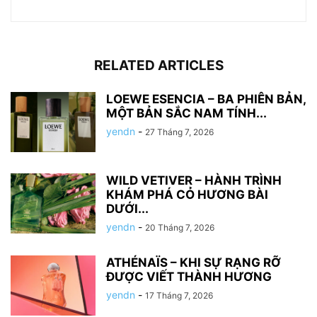
RELATED ARTICLES
LOEWE ESENCIA – BA PHIÊN BẢN,
MỘT BẢN SẮC NAM TÍNH...
yendn
-
27 Tháng 7, 2026
WILD VETIVER – HÀNH TRÌNH
KHÁM PHÁ CỎ HƯƠNG BÀI
DƯỚI...
yendn
-
20 Tháng 7, 2026
ATHÉNAÏS – KHI SỰ RẠNG RỠ
ĐƯỢC VIẾT THÀNH HƯƠNG
yendn
-
17 Tháng 7, 2026