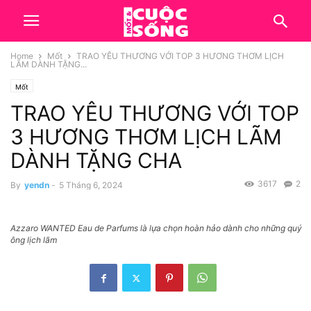
Home
Mốt
TRAO YÊU THƯƠNG VỚI TOP 3 HƯƠNG THƠM LỊCH
LÃM DÀNH TẶNG...
Mốt
TRAO YÊU THƯƠNG VỚI TOP
3 HƯƠNG THƠM LỊCH LÃM
DÀNH TẶNG CHA
3617
2
By
yendn
-
5 Tháng 6, 2024
Azzaro WANTED Eau de Parfums là lựa chọn hoàn hảo dành cho những quý
ông lịch lãm