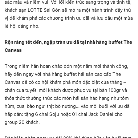
sắc màu và niềm vui. Với lối kiến trúc sang trọng và tinh tế,
khách sạn LOTTE Sài Gòn sẽ mở ra một hành trình đầy thú
vị để khám phá các chương trình ưu đãi và lưu dấu một mùa
lễ hội đáng nhớ.
Rộn ràng tết đến, ngập tràn ưu đã tại nhà hàng buffet The
Canvas
Trong niềm hân hoan chào đón một năm mới thành công,
hãy đến ngay với nhà hàng buffet hải sản cao cấp The
Canvas để có cơ hội khám phá món đặc biệt của tháng –
chân cua tuyết, mỗi khách được phục vụ tại bàn 100gr và
thỏa thức thưởng thức các món hải sản hảo hạng như tôm
hùm, cua, bào ngư, thịt bò nướng… vào mỗi buổi với ưu đãi
hấp dẫn: tặng 6 chai Soju hoặc 01 chai Jack Daniel cho
group 20 khách.