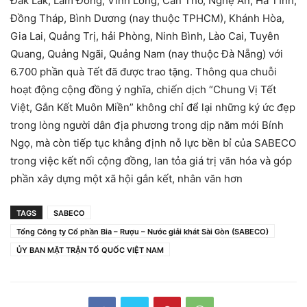
Đắk Lắk, Lâm Đồng, Vĩnh Long, Cần Thơ, Nghệ An, Hà Tĩnh,
Đồng Tháp, Bình Dương (nay thuộc TPHCM), Khánh Hòa,
Gia Lai, Quảng Trị, hải Phòng, Ninh Bình, Lào Cai, Tuyên
Quang, Quảng Ngãi, Quảng Nam (nay thuộc Đà Nẵng) với
6.700 phần quà Tết đã được trao tặng. Thông qua chuỗi
hoạt động cộng đồng ý nghĩa, chiến dịch “Chung Vị Tết
Việt, Gắn Kết Muôn Miền” không chỉ để lại những ký ức đẹp
trong lòng người dân địa phương trong dịp năm mới Bính
Ngọ, mà còn tiếp tục khẳng định nỗ lực bền bỉ của SABECO
trong việc kết nối cộng đồng, lan tỏa giá trị văn hóa và góp
phần xây dựng một xã hội gắn kết, nhân văn hơn
TAGS
SABECO
Tổng Công ty Cổ phần Bia – Rượu – Nước giải khát Sài Gòn (SABECO)
ỦY BAN MẶT TRẬN TỔ QUỐC VIỆT NAM