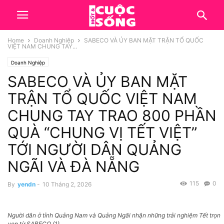
Home
Doanh Nghiệp
SABECO VÀ ỦY BAN MẶT TRẬN TỔ QUỐC
VIỆT NAM CHUNG TAY...
Doanh Nghiệp
SABECO VÀ ỦY BAN MẶT
TRẬN TỔ QUỐC VIỆT NAM
CHUNG TAY TRAO 800 PHẦN
QUÀ “CHUNG VỊ TẾT VIỆT”
TỚI NGƯỜI DÂN QUẢNG
NGÃI VÀ ĐÀ NẴNG
115
0
By
yendn
-
10 Tháng 2, 2026
Người dân ở tỉnh Quảng Nam và Quảng Ngãi nhận những trải nghiệm Tết trọn
vẹn từ SABECO (1)