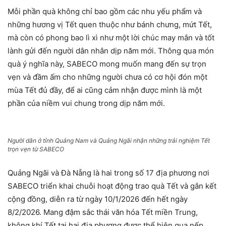
Mỗi phần quà không chỉ bao gồm các nhu yếu phẩm và
những hương vị Tết quen thuộc như bánh chưng, mứt Tết,
mà còn có phong bao lì xì như một lời chúc may mắn và tốt
lành gửi đến người dân nhân dịp năm mới. Thông qua món
quà ý nghĩa này, SABECO mong muốn mang đến sự trọn
vẹn và đầm ấm cho những người chưa có cơ hội đón một
mùa Tết đủ đầy, để ai cũng cảm nhận được mình là một
phần của niềm vui chung trong dịp năm mới.
Người dân ở tỉnh Quảng Nam và Quảng Ngãi nhận những trải nghiệm Tết
trọn vẹn từ SABECO
Quảng Ngãi và Đà Nẵng là hai trong số 17 địa phương nơi
SABECO triển khai chuỗi hoạt động trao quà Tết và gắn kết
cộng đồng, diễn ra từ ngày 10/1/2026 đến hết ngày
8/2/2026. Mang đậm sắc thái văn hóa Tết miền Trung,
không khí Tết tại hai địa phương được thể hiện qua nếp