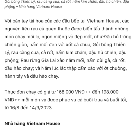
Gỏi bông Thiên Lý, rau càng cua, cà rốt, nấm kim châm, đậu hủ chiên, đậu
phộng – Nhà hàng Vietnam House
Với bàn tay tài hoa của các đầu bếp tại Vietnam House, các
nguyên liệu rau củ quen thuộc được biến tấu thành những
món chay mới lạ, ngon miệng và đẹp mắt, như Đậu hủ trứng
chiên giòn, nấm mối đen với xốt cà chua; Gỏi bông Thiên
Lý, rau càng cua, cà rốt, nấm kim châm, đậu hủ chiên, đậu
phộng; Rau rừng Gia Lai xào nấm mối, nấm đùi gà, cà rốt,
dầu hào chay; và Nấm lúc lắc thập cẩm xào với ớt chuông,
hành tây và dầu hào chay.
Thực đơn chay có giá từ 168.000 VNĐ++ đến 198.000
VNĐ++ mỗi món và được phục vụ cả buổi trưa và buổi tối,
từ 16/8 đến 14/9/2023.
Nhà hàng Vietnam House