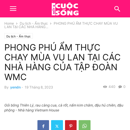
Home
Du lịch - Ẩm thực
PHONG PHÚ ẨM THỰC CHAY MÙA VU
LAN TẠI CÁC NHÀ HÀNG...
Du lịch - Ẩm thực
PHONG PHÚ ẨM THỰC
CHAY MÙA VU LAN TẠI CÁC
NHÀ HÀNG CỦA TẬP ĐOÀN
WMC
440
0
By
yendn
-
19 Tháng 8, 2023
Gỏi bông Thiên Lý, rau càng cua, cà rốt, nấm kim châm, đậu hủ chiên, đậu
phộng - Nhà hàng Vietnam House