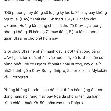
“Đối phương huy động số lượng kỷ lục là 75 máy bay không
người lái (UAV) tự sát kiểu Shahed-136/131 nhằm vào
Ukraine. Hướng tấn công chính là thủ đô Kiev. Lực lượng
phòng không đã bắn hạ 71 mục tiêu”, Bộ tư lệnh không
quân Ukraine cho biết hôm nay.
Giới chức Ukraine nhấn mạnh đây là đợt tiến công bằng
UAV tự sát lớn nhất nhằm vào nước này kể từ khi chiến sự
bùng phát. Phi cơ Nga xuất phát từ hai hướng, bay qua ít
nhất 6 tỉnh gồm Kiev, Sumy, Dnipro, Zaporizhzhia, Mykolaiv
và Kirorograd.
Phòng không Ukraine sau đó phát thêm báo động ở hướng
đông nam, nói rằng máy bay Nga đã phóng tên lửa hành
trình chiến thuật Kh-59 nhằm vào tỉnh Dnipro.