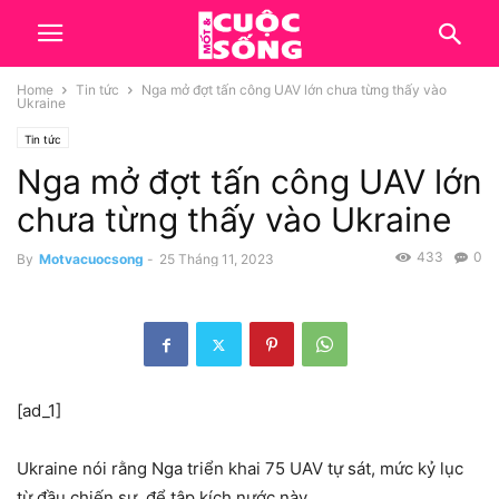
Home
Tin tức
Nga mở đợt tấn công UAV lớn chưa từng thấy vào
Ukraine
Tin tức
Nga mở đợt tấn công UAV lớn
chưa từng thấy vào Ukraine
433
0
By
Motvacuocsong
-
25 Tháng 11, 2023
[ad_1]
Ukraine nói rằng Nga triển khai 75 UAV tự sát, mức kỷ lục
từ đầu chiến sự, để tập kích nước này.