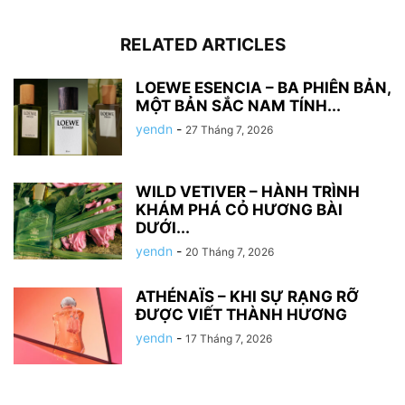
RELATED ARTICLES
LOEWE ESENCIA – BA PHIÊN BẢN,
MỘT BẢN SẮC NAM TÍNH...
yendn
-
27 Tháng 7, 2026
WILD VETIVER – HÀNH TRÌNH
KHÁM PHÁ CỎ HƯƠNG BÀI
DƯỚI...
yendn
-
20 Tháng 7, 2026
ATHÉNAÏS – KHI SỰ RẠNG RỠ
ĐƯỢC VIẾT THÀNH HƯƠNG
yendn
-
17 Tháng 7, 2026