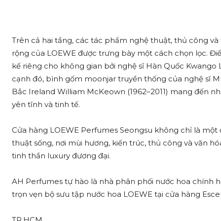
Trên cả hai tầng, các tác phẩm nghệ thuật, thủ công và
rộng của LOEWE được trưng bày một cách chọn lọc. Điểm
kế riêng cho không gian bởi nghệ sĩ Hàn Quốc Kwango L
cạnh đó, bình gốm moonjar truyền thống của nghệ sĩ M
Bắc Ireland William McKeown (1962–2011) mang đến nhữ
yên tĩnh và tinh tế.
Cửa hàng LOEWE Perfumes Seongsu không chỉ là một 
thuật sống, nơi mùi hương, kiến trúc, thủ công và văn
tinh thần luxury đương đại.
AH Perfumes tự hào là nhà phân phối nước hoa chính 
trọn vẹn bộ sưu tập nước hoa LOEWE tại cửa hàng Escent
TP.HCM