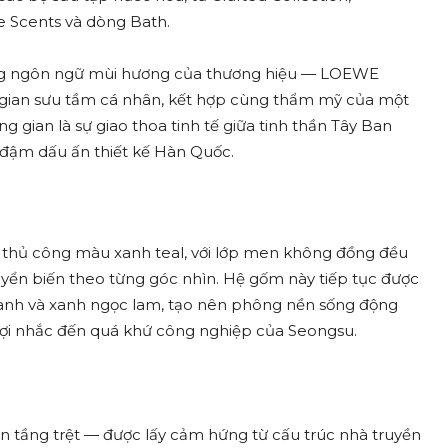
 Scents và dòng Bath.
rong ngôn ngữ mùi hương của thương hiệu — LOEWE
 gian sưu tầm cá nhân, kết hợp cùng thẩm mỹ của một
g gian là sự giao thoa tinh tế giữa tinh thần Tây Ban
ậm dấu ấn thiết kế Hàn Quốc.
 thủ công màu xanh teal, với lớp men không đồng đều
uyển biến theo từng góc nhìn. Hệ gốm này tiếp tục được
hanh và xanh ngọc lam, tạo nên phông nền sống động
gợi nhắc đến quá khứ công nghiệp của Seongsu.
n tầng trệt — được lấy cảm hứng từ cấu trúc nhà truyền