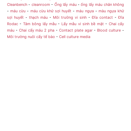
Cleanbench
-
cleanroom
-
Ống lấy máu
-
ống lấy máu chân không
-
máu cừu
-
máu cừu khử sợi huyết
-
máu ngựa
-
màu ngựa khử
sợi huyết
-
thạch máu
-
Môi trường vi sinh
-
Đĩa contact
-
Đĩa
Rodac
-
Tăm bông lấy mẫu
-
Lấy mẫu vi sinh bề mặt
-
Chai cấy
máu
-
Chai cấy máu 2 pha
-
Contact plate agar
-
Blood culture
-
Môi trường nuôi cấy tế bào
-
Cell culture media