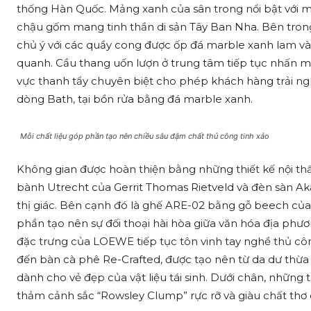
thống Hàn Quốc. Mảng xanh của sân trong nổi bật với mộ
chậu gốm mang tinh thần di sản Tây Ban Nha. Bên tron
chủ ý với các quầy cong được ốp đá marble xanh lam v
quanh. Cầu thang uốn lượn ở trung tâm tiếp tục nhấn 
vực thanh tẩy chuyên biệt cho phép khách hàng trải n
dòng Bath, tại bồn rửa bằng đá marble xanh.
Mỗi chất liệu góp phần tạo nên chiều sâu đậm chất thủ công tinh xảo
Không gian được hoàn thiện bằng những thiết kế nội th
bành Utrecht của Gerrit Thomas Rietveld và đèn sàn Aka
thị giác. Bên cạnh đó là ghế ARE-02 bằng gỗ beech của
phần tạo nên sự đối thoại hài hòa giữa văn hóa địa phư
đặc trưng của LOEWE tiếp tục tôn vinh tay nghề thủ côn
đến bàn cà phê Re-Crafted, được tạo nên từ da dư thừa
dành cho vẻ đẹp của vật liệu tái sinh. Dưới chân, những
thảm cảnh sắc “Rowsley Clump” rực rỡ và giàu chất thơ 