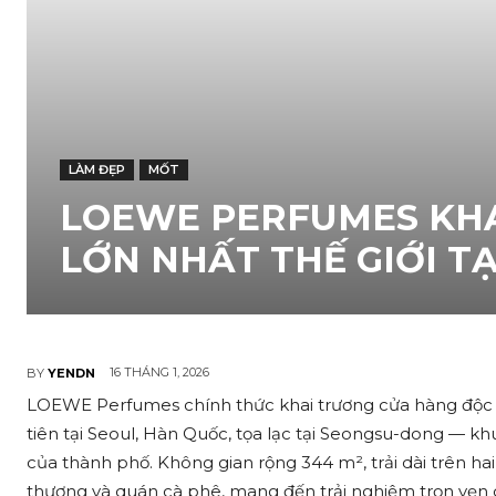
LÀM ĐẸP
MỐT
LOEWE PERFUMES KHA
LỚN NHẤT THẾ GIỚI T
16 THÁNG 1, 2026
BY
YENDN
LOEWE Perfumes chính thức khai trương cửa hàng độc lậ
tiên tại Seoul, Hàn Quốc, tọa lạc tại Seongsu-dong — k
của thành phố. Không gian rộng 344 m², trải dài trên h
thượng và quán cà phê, mang đến trải nghiệm trọn vẹn c