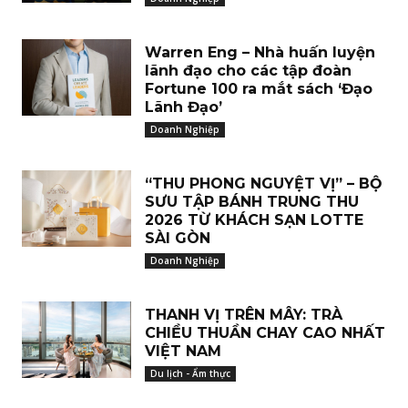
Warren Eng – Nhà huấn luyện
lãnh đạo cho các tập đoàn
Fortune 100 ra mắt sách ‘Đạo
Lãnh Đạo’
Doanh Nghiệp
“THU PHONG NGUYỆT VỊ” – BỘ
SƯU TẬP BÁNH TRUNG THU
2026 TỪ KHÁCH SẠN LOTTE
SÀI GÒN
Doanh Nghiệp
THANH VỊ TRÊN MÂY: TRÀ
CHIỀU THUẦN CHAY CAO NHẤT
VIỆT NAM
Du lịch - Ẩm thực