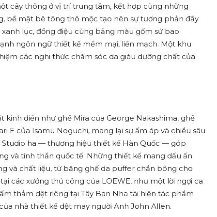
t cây thông ở vị trí trung tâm, kết hợp cùng những
g, bề mặt bê tông thô mộc tạo nên sự tương phản đầy
à xanh lục, đồng điệu cùng bảng màu gốm sứ bao
mạnh ngôn ngữ thiết kế mềm mại, liền mạch. Một khu
ghiệm các nghi thức chăm sóc da giàu dưỡng chất của
ất kinh điển như ghế Mira của George Nakashima, ghế
ri E của Isamu Noguchi, mang lại sự ấm áp và chiều sâu
 Studio ha — thương hiệu thiết kế Hàn Quốc — góp
ơng và tinh thần quốc tế. Những thiết kế mang dấu ấn
g và chất liệu, từ băng ghế da puffer chần bông cho
 tại các xưởng thủ công của LOEWE, như một lời ngợi ca
 tấm thảm dệt riêng tại Tây Ban Nha tái hiện tác phẩm
của nhà thiết kế dệt may người Anh John Allen.