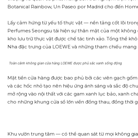
Botanical Rainbow, Un Paseo por Madrid cho đến Home
Lấy cảm hứng từ yếu tố thực vật — nền tảng cốt lõi t
Perfumes Seongsu tái hiện sự thân mật của một không
kho lưu trữ thực vật được chế tác tinh xảo. Tổng thể khôn
Nha đặc trưng của LOEWE và những tham chiếu mang đ
Toàn cảnh không gian cửa hàng LOEWE được phủ sắc xanh sống động
Mặt tiền cửa hàng được bao phủ bởi các viên gạch gốm
và các hốc nhỏ tạo nên hiệu ứng ánh sáng và sắc độ ch
mở rộng vào nội thất với các gam xanh lục bảo, xanh c
cho những khung cửa sổ lớn viền đồng thau, đồng thời 
Khu vườn trung tâm — có thể quan sát từ mọi không gia