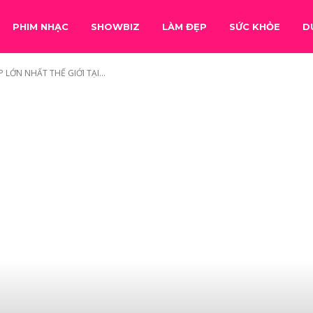
PHIM NHẠC
SHOWBIZ
LÀM ĐẸP
SỨC KHỎE
D
LỚN NHẤT THẾ GIỚI TẠI...