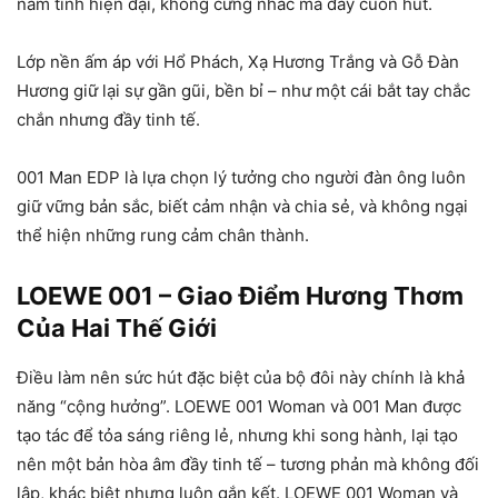
nam tính hiện đại, không cứng nhắc mà đầy cuốn hút.
Lớp nền ấm áp với Hổ Phách, Xạ Hương Trắng và Gỗ Đàn
Hương giữ lại sự gần gũi, bền bỉ – như một cái bắt tay chắc
chắn nhưng đầy tinh tế.
001 Man EDP là lựa chọn lý tưởng cho người đàn ông luôn
giữ vững bản sắc, biết cảm nhận và chia sẻ, và không ngại
thể hiện những rung cảm chân thành.
LOEWE 001 – Giao Điểm Hương Thơm
Của Hai Thế Giới
Điều làm nên sức hút đặc biệt của bộ đôi này chính là khả
năng “cộng hưởng”. LOEWE 001 Woman và 001 Man được
tạo tác để tỏa sáng riêng lẻ, nhưng khi song hành, lại tạo
nên một bản hòa âm đầy tinh tế – tương phản mà không đối
lập, khác biệt nhưng luôn gắn kết. LOEWE 001 Woman và