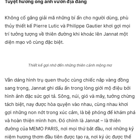
Tuyệt hương óng ánh vườn địa đàng
Không cố gắng giải mã những bí ẩn cho người dùng, phù
thủy thiết kế Pierre Lutic và Philippe Gautier khơi gợi mọi
trí tưởng tượng về thiên đường khi khoác lên Jannat một
diện mạo vô cùng đặc biệt.
Thiết kế gợi nhớ đến những thiên cảnh mộng mơ
Vẫn dáng hình trụ quen thuộc cùng chiếc nắp vàng đồng
sang trọng, Jannat ghi dấu ấn trong lòng giới mộ điệu bởi
hình ảnh đặc sức gợi tả. Sông, núi, gió và mây, tưởng chừng
tách biệt, nay được hòa quyện vào nhau, cùng nhau khơi
gợi những non nớt trong xúc cảm, là bệ phóng để khám phá
và hoàn thiện mình hơn. Đó chính là Jannat – là thiên
đường của MEMO PARIS, nơi mọi thứ bắt đầu, nơi những kỷ
niệm hương thơm đầu tiên được tạo ra, nơi ký ức được thể