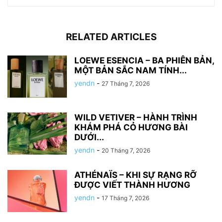
RELATED ARTICLES
LOEWE ESENCIA – BA PHIÊN BẢN,
MỘT BẢN SẮC NAM TÍNH...
yendn
-
27 Tháng 7, 2026
WILD VETIVER – HÀNH TRÌNH
KHÁM PHÁ CỎ HƯƠNG BÀI
DƯỚI...
yendn
-
20 Tháng 7, 2026
ATHÉNAÏS – KHI SỰ RẠNG RỠ
ĐƯỢC VIẾT THÀNH HƯƠNG
yendn
-
17 Tháng 7, 2026