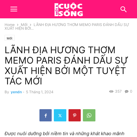
Home
Mốt
LÃNH ĐỊA HƯƠNG THƠM MEMO PARIS ĐÁNH DẤU SỰ
XUẤT HIỆN BỞI...
Mốt
LÃNH ĐỊA HƯƠNG THƠM
MEMO PARIS ĐÁNH DẤU SỰ
XUẤT HIỆN BỞI MỘT TUYỆT
TÁC MỚI
357
0
By
yendn
-
5 Tháng 1, 2024
Được nuôi dưỡng bởi niềm tin và những khát khao mãnh