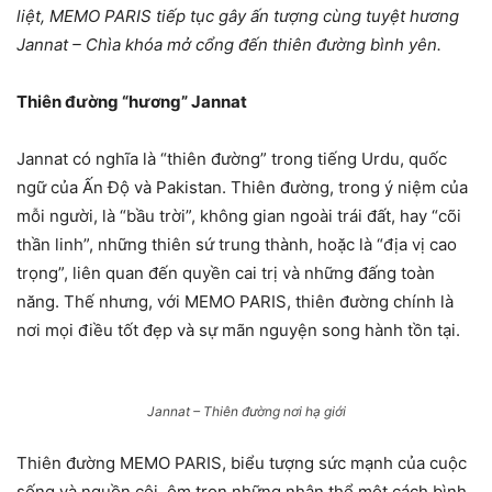
liệt, MEMO PARIS tiếp tục gây ấn tượng cùng tuyệt hương
Jannat – Chìa khóa mở cổng đến thiên đường bình yên.
Thiên đường “hương” Jannat
Jannat có nghĩa là “thiên đường” trong tiếng Urdu, quốc
ngữ của Ấn Độ và Pakistan. Thiên đường, trong ý niệm của
mỗi người, là “bầu trời”, không gian ngoài trái đất, hay “cõi
thần linh”, những thiên sứ trung thành, hoặc là “địa vị cao
trọng”, liên quan đến quyền cai trị và những đấng toàn
năng. Thế nhưng, với MEMO PARIS, thiên đường chính là
nơi mọi điều tốt đẹp và sự mãn nguyện song hành tồn tại.
Jannat – Thiên đường nơi hạ giới
Thiên đường MEMO PARIS, biểu tượng sức mạnh của cuộc
sống và nguồn cội, ôm trọn những nhân thể một cách bình