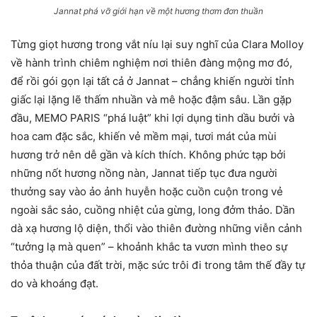
Jannat phá vỡ giới hạn về một hương thơm đơn thuần
Từng giọt hương trong vắt níu lại suy nghĩ của Clara Molloy
về hành trình chiêm nghiệm nơi thiên đàng mộng mơ đó,
để rồi gói gọn lại tất cả ở Jannat – chẳng khiến người tỉnh
giấc lại lặng lẽ thấm nhuần và mê hoặc đậm sâu. Lần gặp
đầu, MEMO PARIS “phá luật” khi lợi dụng tinh dầu bưởi và
hoa cam đặc sắc, khiến vẻ mềm mại, tươi mát của mùi
hương trở nên dễ gần và kích thích. Không phức tạp bởi
những nốt hương nồng nàn, Jannat tiếp tục đưa người
thưởng say vào ảo ảnh huyễn hoặc cuồn cuộn trong vẻ
ngoài sắc sảo, cuồng nhiệt của gừng, long đởm thảo. Dần
dà xạ hương lộ diện, thổi vào thiên đường những viễn cảnh
“tưởng lạ mà quen” – khoảnh khắc ta vươn mình theo sự
thỏa thuận của đất trời, mặc sức trôi đi trong tâm thế đầy tự
do và khoáng đạt.