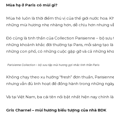
Mùa hạ ở Paris có mùi gì?
Mùa hè luôn là thời điểm thú vị của thế giới nước hoa. Kh
những mùi hương nhẹ nhàng hơn, dễ chịu hơn nhưng vẫn 
Đó cũng là tinh thần của Collection Parisienne – bộ sư
những khoảnh khắc đời thường tại Paris, mỗi sáng tạo là
những con phố, có những cuộc gặp gỡ và cả những khoả
Parisienne Collection – bộ sưu tập mùi hương gợi nhắc tinh thần Paris
Không chạy theo xu hướng “fresh” đơn thuần, Parisien
nhưng vẫn đủ linh hoạt để đồng hành trong những ngày
Và tại Việt Nam, ba cái tên nổi bật nhất hiện nay chính l
Gris Charnel – mùi hương biểu tượng của nhà BDK