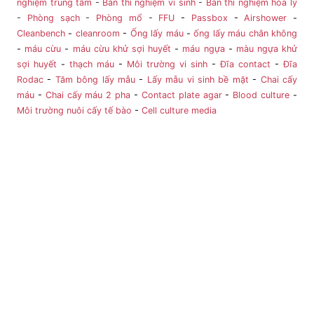
nghiệm trung tâm
-
Bàn thí nghiệm vi sinh
-
Bàn thí nghiệm hóa lý
-
Phòng sạch
-
Phòng mổ
-
FFU
-
Passbox
-
Airshower
-
Cleanbench
-
cleanroom
-
Ống lấy máu
-
ống lấy máu chân không
-
máu cừu
-
máu cừu khử sợi huyết
-
máu ngựa
-
màu ngựa khử
sợi huyết
-
thạch máu
-
Môi trường vi sinh
-
Đĩa contact
-
Đĩa
Rodac
-
Tăm bông lấy mẫu
-
Lấy mẫu vi sinh bề mặt
-
Chai cấy
máu
-
Chai cấy máu 2 pha
-
Contact plate agar
-
Blood culture
-
Môi trường nuôi cấy tế bào
-
Cell culture media