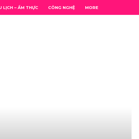
U LỊCH – ẨM THỰC
CÔNG NGHỆ
MORE