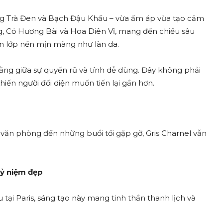
ng Trà Đen và Bạch Đậu Khấu – vừa ấm áp vừa tạo cảm
ng, Cỏ Hương Bài và Hoa Diên Vĩ, mang đến chiều sâu
n lớp nền mịn màng như làn da.
ằng giữa sự quyến rũ và tính dễ dùng. Đây không phải
iến người đối diện muốn tiến lại gần hơn.
văn phòng đến những buổi tối gặp gỡ, Gris Charnel vẫn
kỷ niệm đẹp
tại Paris, sáng tạo này mang tinh thần thanh lịch và