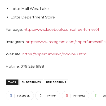
Lotte Mall West Lake
Lotte Department Store
Fanpage:
https://www.facebook.com/ahperfumes01
Instagram:
https://www.instagram.com/ahperfumesoffici
Website:
https://ahperfumes.vn/bdk-b63.html
Hotline: 079 263 6188
TAGS
AH PERFUMES
BDK PARFUMS
Facebook
Twitter
Pinterest
W