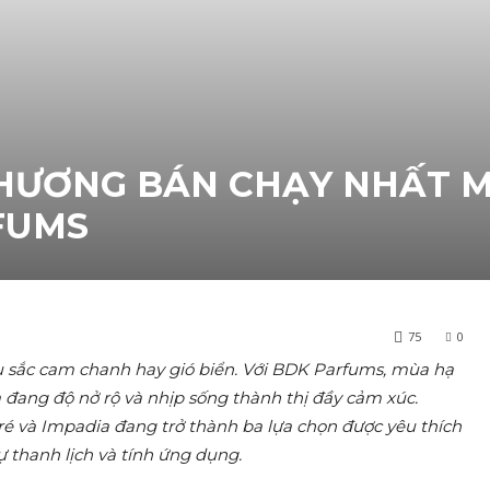
 HƯƠNG BÁN CHẠY NHẤT 
FUMS
75
0
ắc cam chanh hay gió biển. Với BDK Parfums, mùa hạ
 đang độ nở rộ và nhịp sống thành thị đầy cảm xúc.
oré và Impadia đang trở thành ba lựa chọn được yêu thích
ự thanh lịch và tính ứng dụng.