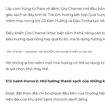
Lấy cảm hứng từ Paris về đêm, Gris Charnel mở đầu bằ
giác sạch sẽ đầy tinh tế. Trái tim hương kết hợp Quả Su
mềm mại, trong khi Gỗ Đàn Hương và Đậu Tonka tạo nê
Điều khiến Gris Charnel khác biệt nằm ở khả năng cân b
kiểu hương quá nồng hay quá bí ẩn, mà là dạng hương kh
Gris Charnel – “signature” của nhà BDK, mùi hương tô điểm sự sắc sảo
Với những ai tìm kiếm một mùi hương có thể sử dụng từ 
là lựa chọn khó thay thế.
312 Saint-Honoré: Mùi hương thanh sạch của những 
Được đặt theo địa chỉ boutique đầu tiên của thương hiệu 
hiện đại của khu phố Saint-Honoré danh tiếng.