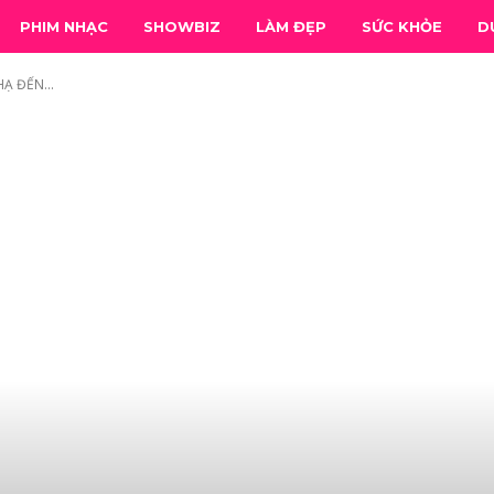
PHIM NHẠC
SHOWBIZ
LÀM ĐẸP
SỨC KHỎE
D
Ạ ĐẾN...