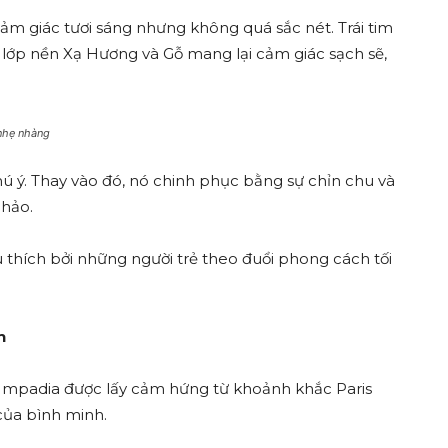
m giác tươi sáng nhưng không quá sắc nét. Trái tim
lớp nền Xạ Hương và Gỗ mang lại cảm giác sạch sẽ,
nhẹ nhàng
ú ý. Thay vào đó, nó chinh phục bằng sự chỉn chu và
 hảo.
 thích bởi những người trẻ theo đuổi phong cách tối
n
 Impadia được lấy cảm hứng từ khoảnh khắc Paris
ủa bình minh.