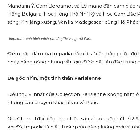
Mandarin Ý, Cam Bergamot và Lê mang đến cảm giác rạn
Hồng Bulgaria, Hoa Hồng Thổ Nhĩ Kỳ và Hoa Cam Bắc Phi t
sống. Khi lắng xuống, Vanilla Madagascar cùng Hổ Phách
Impadia – ánh bình minh rực rỡ giữa vùng trời Paris
Điểm hấp dẫn của Impadia nằm ở sự cân bằng giữa độ t
ngày nắng nóng nhưng vẫn giữ được dấu ấn đặc trưng củ
Ba góc nhìn, một tinh thần Parisienne
Điều thú vị nhất của Collection Parisienne không nằm ở
những câu chuyện khác nhau về Paris.
Gris Charnel đại diện cho chiều sâu và sự cuốn hút. 312 
khi đó, Impadia là biểu tượng của năng lượng mới và nh