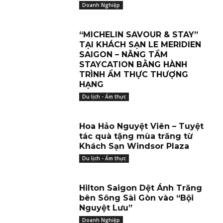
Doanh Nghiệp
“MICHELIN SAVOUR & STAY”
TẠI KHÁCH SẠN LE MERIDIEN
SAIGON – NÂNG TẦM
STAYCATION BẰNG HÀNH
TRÌNH ẨM THỰC THƯỢNG
HẠNG
Du lịch - Ẩm thực
Hoa Hảo Nguyệt Viên – Tuyệt
tác quà tặng mùa trăng từ
Khách Sạn Windsor Plaza
Du lịch - Ẩm thực
Hilton Saigon Dệt Ánh Trăng
bên Sông Sài Gòn vào “Bội
Nguyệt Lưu”
Doanh Nghiệp