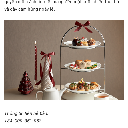
quyện một cách tinh tế, mang đến một buổi chiều thư thả
và đầy cảm hứng ngày lễ.
Thông tin liên hệ bàn:
+84-909-361-963