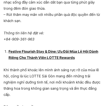
nhạc sống đầy cảm xúc dẫn dắt bạn qua từng phút giây
trong đêm đón giao thừa.
– Rút thăm may mắn với nhiều phần quà độc quyền đến từ
khách sạn.
Thông tin liên hệ đặt vé:
+84-909-361-963
Festive Flourish Stay & Dine: Ưu Đãi Mùa Lễ Hội Dành
Riêng Cho Thành Viên LOTTE Rewards
Khi thành phố khoác lên mình ánh sáng rực rỡ của mùa lễ
hội, cũng là lúc LOTTE Sài Gòn mang đến những trải
nghiệm nghỉ dưỡng tinh tế, nơi mỗi khoảnh khắc đều được
thăng hoa trong không gian sang trọng và ẩm thực đẳng
cấp.