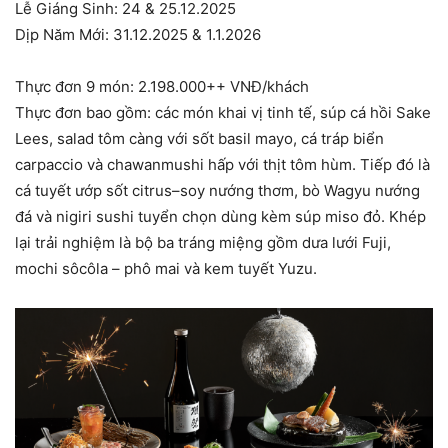
Lễ Giáng Sinh: 24 & 25.12.2025
Dịp Năm Mới: 31.12.2025 & 1.1.2026
Thực đơn 9 món: 2.198.000++ VNĐ/khách
Thực đơn bao gồm: các món khai vị tinh tế, súp cá hồi Sake
Lees, salad tôm càng với sốt basil mayo, cá tráp biển
carpaccio và chawanmushi hấp với thịt tôm hùm. Tiếp đó là
cá tuyết ướp sốt citrus–soy nướng thơm, bò Wagyu nướng
đá và nigiri sushi tuyển chọn dùng kèm súp miso đỏ. Khép
lại trải nghiệm là bộ ba tráng miệng gồm dưa lưới Fuji,
mochi sôcôla – phô mai và kem tuyết Yuzu.