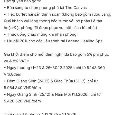
Đặc quyền bao gồm:
• Bữa sáng tự chọn phong phú tại The Canvas
• Tiệc buffet hải sản thịnh soạn (không bao gồm rượu vang;
Quý khách vui lòng thông báo trước với bộ phận Lễ tân
hoặc Đặt phòng để được phục vụ một cách tốt nhất)
• Thức uống chào mừng khi nhận phòng
• Ưu đãi 20% cho các liệu trình tại Legend Healing Spa
Giá khởi điểm cho mỗi đêm nghỉ (đã bao gồm 5% phí phục
vụ & 8% VAT):
• Ngày thường (1–23 & 26–30.12.2025): chỉ từ 5.148.360
VNĐ/đêm
• Đêm Giáng Sinh (24.12) & Giao Thừa (31.12): chỉ từ
5.964.840 VNĐ/đêm
• Ngày Giáng Sinh (25.12) & Năm Mới (1.1.2026): chỉ từ
5.420.520 VNĐ/đêm
Thời gian đặt phòng: 1.11.2025 – 1.1.2026