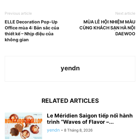
Previous article
Next article
ELLE Decoration Pop-Up
MÙA LỄ HỘI NHIỆM MÀU
Office mùa 4: Bản sắc của
CÙNG KHÁCH SẠN HÀ NỘI
thiết kế – Nhịp điệu của
DAEWOO
không gian
yendn
RELATED ARTICLES
Le Méridien Saigon tiếp nối hành
trình “Waves of Flavor –...
yendn
-
8 Tháng 8, 2026