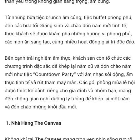
thân yêu trong không gian sang trọng, ấm cúng.
Từ những bữa tiệc brunch ấm cúng, tiệc buffet phong phú,
đến các bữa tối Giáng sinh và chào đón năm mới tinh tế,
thực khách sẽ được khám phá những hương vị phong phú,
các món ăn sáng tạo, cùng nhiều hoạt động giải trí độc đáo.
Bên cạnh trải nghiệm ẩm thực, khách sạn còn tổ chức các
chương trình đặc sắc để khép lại năm cũ và đón chào năm
mới như tiệc “Countdown Party” với âm nhạc sôi động, ẩm
thực tinh tế và rút thăm may mắn. Các gói phòng mùa lễ hội
được thiết kế dành riêng cho gia đình và nhóm bạn, mang
đến không gian nghỉ dưỡng lý tưởng để khép lại một năm
và đón chào những khởi đầu mới.
Nhà Hàng The Canvas
Không khí tại
The Canvas
mang trọn vẹn nhịp sống rực rỡ