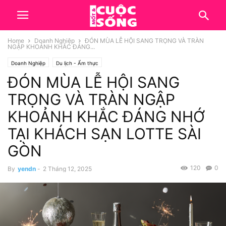
Home
Doanh Nghiệp
ĐÓN MÙA LỄ HỘI SANG TRỌNG VÀ TRÀN
NGẬP KHOẢNH KHẮC ĐÁNG...
Doanh Nghiệp
Du lịch - Ẩm thực
ĐÓN MÙA LỄ HỘI SANG
TRỌNG VÀ TRÀN NGẬP
KHOẢNH KHẮC ĐÁNG NHỚ
TẠI KHÁCH SẠN LOTTE SÀI
GÒN
120
0
By
yendn
-
2 Tháng 12, 2025