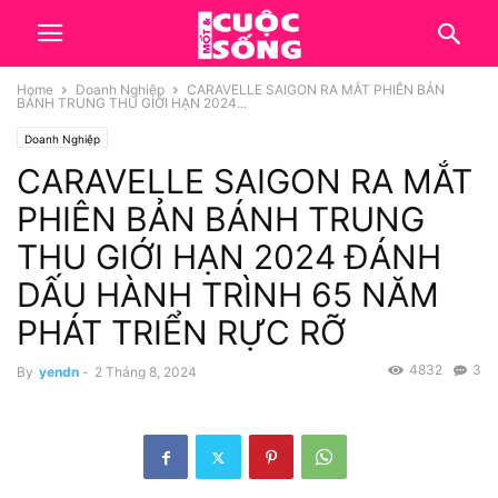
Home
Doanh Nghiệp
CARAVELLE SAIGON RA MẮT PHIÊN BẢN
BÁNH TRUNG THU GIỚI HẠN 2024...
Doanh Nghiệp
CARAVELLE SAIGON RA MẮT
PHIÊN BẢN BÁNH TRUNG
THU GIỚI HẠN 2024 ĐÁNH
DẤU HÀNH TRÌNH 65 NĂM
PHÁT TRIỂN RỰC RỠ
4832
3
By
yendn
-
2 Tháng 8, 2024