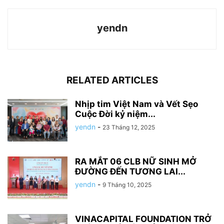
yendn
RELATED ARTICLES
Nhịp tim Việt Nam và Vết Sẹo
Cuộc Đời kỷ niệm...
yendn
-
23 Tháng 12, 2025
RA MẮT 06 CLB NỮ SINH MỞ
ĐƯỜNG ĐẾN TƯƠNG LAI...
yendn
-
9 Tháng 10, 2025
VINACAPITAL FOUNDATION TRỞ