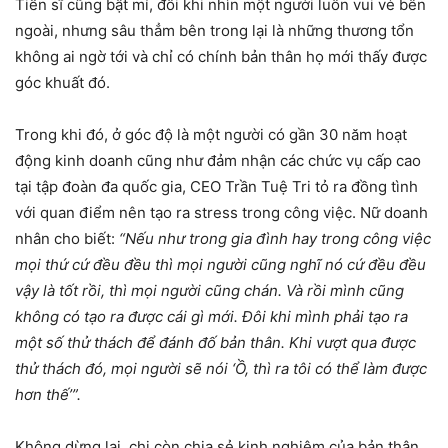
Tiến sĩ cũng bật mí, đôi khi nhìn một người luôn vui vẻ bên
ngoài, nhưng sâu thẳm bên trong lại là những thương tổn
không ai ngờ tới và chỉ có chính bản thân họ mới thấy được
góc khuất đó.
Trong khi đó, ở góc độ là một người có gần 30 năm hoạt
động kinh doanh cũng như đảm nhận các chức vụ cấp cao
tại tập đoàn đa quốc gia, CEO Trần Tuệ Tri tỏ ra đồng tình
với quan điểm nên tạo ra stress trong công việc. Nữ doanh
nhân cho biết:
“Nếu như trong gia đình hay trong công việc
mọi thứ cứ đều đều thì mọi người cũng nghĩ nó cứ đều đều
vậy là tốt rồi, thì mọi người cũng chán. Và rồi mình cũng
không có tạo ra được cái gì mới. Đôi khi mình phải tạo ra
một số thử thách để đánh đố bản thân. Khi vượt qua được
thử thách đó, mọi người sẽ nói ‘Ồ, thì ra tôi có thể làm được
hơn thế’”.
Không dừng lại, chị còn chia sẻ kinh nghiệm của bản thân