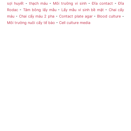
sợi huyết
-
thạch máu
-
Môi trường vi sinh
-
Đĩa contact
-
Đĩa
Rodac
-
Tăm bông lấy mẫu
-
Lấy mẫu vi sinh bề mặt
-
Chai cấy
máu
-
Chai cấy máu 2 pha
-
Contact plate agar
-
Blood culture
-
Môi trường nuôi cấy tế bào
-
Cell culture media