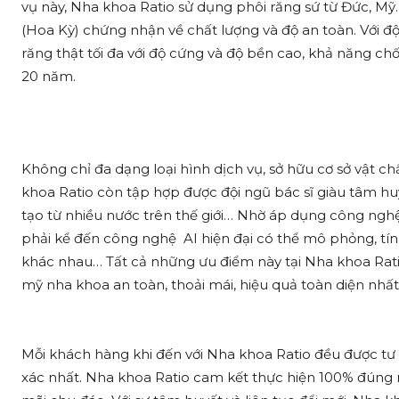
vụ này, Nha khoa Ratio sử dụng phôi răng sứ từ Đức, Mỹ
(Hoa Kỳ) chứng nhận về chất lượng và độ an toàn. Với độ
răng thật tối đa với độ cứng và độ bền cao, khả năng ch
20 năm.
Không chỉ đa dạng loại hình dịch vụ, sở hữu cơ sở vật chấ
khoa Ratio còn tập hợp được đội ngũ bác sĩ giàu tâm h
tạo từ nhiều nước trên thế giới… Nhờ áp dụng công nghệ 
phải kể đến công nghệ AI hiện đại có thể mô phỏng, tí
khác nhau… Tất cả những ưu điểm này tại Nha khoa Ra
mỹ nha khoa an toàn, thoải mái, hiệu quả toàn diện nhất
Mỗi khách hàng khi đến với Nha khoa Ratio đều được tư
xác nhất. Nha khoa Ratio cam kết thực hiện 100% đúng 