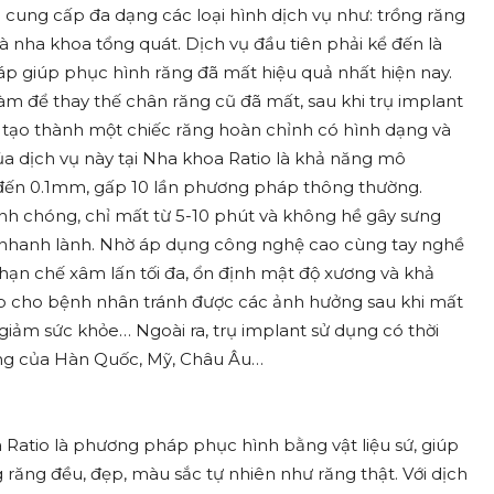
cung cấp đa dạng các loại hình dịch vụ như: trồng răng
à nha khoa tổng quát. Dịch vụ đầu tiên phải kể đến là
p giúp phục hình răng đã mất hiệu quả nhất hiện nay.
àm để thay thế chân răng cũ đã mất, sau khi trụ implant
ể tạo thành một chiếc răng hoàn chỉnh có hình dạng và
ủa dịch vụ này tại Nha khoa Ratio là khả năng mô
n đến 0.1mm, gấp 10 lần phương pháp thông thường.
hanh chóng, chỉ mất từ 5-10 phút và không hề gây sưng
t nhanh lành. Nhờ áp dụng công nghệ cao cùng tay nghề
 hạn chế xâm lấn tối đa, ổn định mật độ xương và khả
iúp cho bệnh nhân tránh được các ảnh hưởng sau khi mất
giảm sức khỏe… Ngoài ra, trụ implant sử dụng có thời
ãng của Hàn Quốc, Mỹ, Châu Âu…
Ratio là phương pháp phục hình bằng vật liệu sứ, giúp
răng đều, đẹp, màu sắc tự nhiên như răng thật. Với dịch