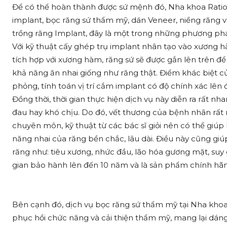
Để có thể hoàn thành được sứ mệnh đó, Nha khoa Ratio 
implant, bọc răng sứ thẩm mỹ, dán Veneer, niềng răng v
trồng răng Implant, đây là một trong những phương phá
Với kỹ thuật cấy ghép trụ implant nhân tạo vào xương h
tích hợp với xương hàm, răng sứ sẽ được gắn lên trên đ
khả năng ăn nhai giống như răng thật. Điểm khác biệt c
phỏng, tính toán vị trí cắm implant có độ chính xác lê
Đồng thời, thời gian thực hiện dịch vụ này diễn ra rất n
đau hay khó chịu. Do đó, vết thương của bệnh nhân rấ
chuyên môn, kỹ thuật từ các bác sĩ giỏi nên có thể giúp
năng nhai của răng bền chắc, lâu dài. Điều này cũng g
răng như: tiêu xương, nhức đầu, lão hóa gương mặt, suy 
gian bảo hành lên đến 10 năm và là sản phẩm chính h
Bên cạnh đó, dịch vụ bọc răng sứ thẩm mỹ tại Nha khoa 
phục hồi chức năng và cải thiện thẩm mỹ, mang lại dáng 