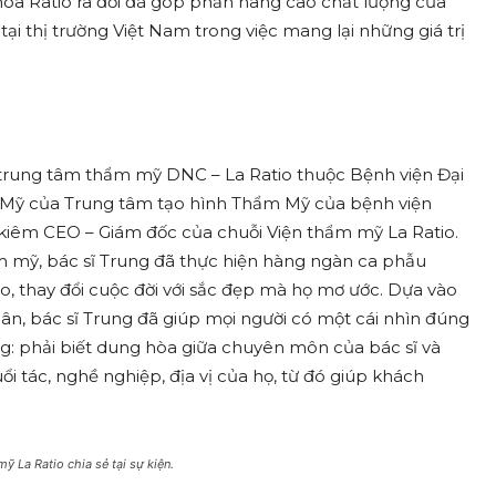
khoa Ratio ra đời đã góp phần nâng cao chất lượng của
i thị trường Việt Nam trong việc mang lại những giá trị
 trung tâm thẩm mỹ DNC – La Ratio thuộc Bệnh viện Đại
ỹ của Trung tâm tạo hình Thẩm Mỹ của bệnh viện
, kiêm CEO – Giám đốc của chuỗi Viện thẩm mỹ La Ratio.
ẩm mỹ, bác sĩ Trung đã thực hiện hàng ngàn ca phẫu
, thay đổi cuộc đời với sắc đẹp mà họ mơ ước. Dựa vào
ân, bác sĩ Trung đã giúp mọi người có một cái nhìn đúng
g: phải biết dung hòa giữa chuyên môn của bác sĩ và
 tác, nghề nghiệp, địa vị của họ, từ đó giúp khách
 La Ratio chia sẻ tại sự kiện.