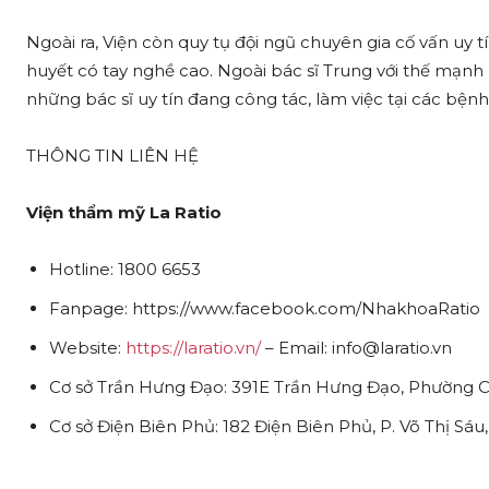
Ngoài ra, Viện còn quy tụ đội ngũ chuyên gia cố vấn uy t
huyết có tay nghề cao. Ngoài bác sĩ Trung với thế mạnh
những bác sĩ uy tín đang công tác, làm việc tại các bệnh 
THÔNG TIN LIÊN HỆ
Viện thẩm mỹ La Ratio
Hotline: 1800 6653
Fanpage: https://www.facebook.com/NhakhoaRatio
Website:
https://laratio.vn/
– Email: info@laratio.vn
Cơ sở Trần Hưng Đạo: 391E Trần Hưng Đạo, Phường 
Cơ sở Điện Biên Phủ: 182 Điện Biên Phủ, P. Võ Thị Sáu