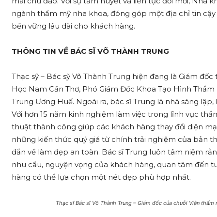
mãi chu đáo. Với sự tâm huyết và liên tục đổi mới, Nha 
ngành thẩm mỹ nha khoa, đóng góp một địa chỉ tin cậy tạ
bền vững lâu dài cho khách hàng.
THÔNG TIN VỀ BÁC SĨ VÕ THÀNH TRUNG
Thạc sỹ – Bác sỹ Võ Thành Trung hiện đang là Giám đốc
Học Nam Cần Thơ, Phó Giám Đốc Khoa Tạo Hình Thẩm M
Trung Ương Huế. Ngoài ra, bác sĩ Trung là nhà sáng lập
Với hơn 15 năm kinh nghiệm làm việc trong lĩnh vực th
thuật thành công giúp các khách hàng thay đổi diện mạo
những kiến thức quý giá từ chính trải nghiệm của bản th
đắn về làm đẹp an toàn. Bác sĩ Trung luôn tâm niệm rằn
nhu cầu, nguyện vọng của khách hàng, quan tâm đến tuổi
hàng có thể lựa chọn một nét đẹp phù hợp nhất.
Thạc sĩ Bác sĩ Võ Thành Trung – Giám đốc của chuỗi Viện thẩm mỹ