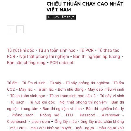
CHIỀU THUẦN CHAY CAO NHẤT
VIỆT NAM
Du lịch - Ẩm thực
Tủ hút khí độc
-
Tủ an toàn sinh học
-
Tủ PCR
-
Tủ thao tác
PCR
-
Nội thất phòng thí nghiệm
-
Bàn thí nghiệm áp tường
-
Bàn cân chống rung
-
PCR cabinet
Tủ ấm
-
Tủ ấm vi sinh
-
Tủ sấy
-
Tủ sấy phòng thí nghiệm
-
Tủ ấm
CO2
-
Máy lắc
-
Tủ ấm lắc
-
Bơm nhu động
-
Máy dập mẫu vi sinh
-
Tủ an toàn sinh học
-
Tủ an toàn sinh hoc cấp 2
-
Tủ cấy vi sinh
-
Tủ sạch
-
Tủ hút khí độc
-
Nội thất phòng thí nghiệm
-
Bàn thí
nghiệm trung tâm
-
Bàn thí nghiệm vi sinh
-
Bàn thí nghiệm hóa lý
-
Phòng sạch
-
Phòng mổ
-
FFU
-
Passbox
-
Airshower
-
Cleanbench
-
cleanroom
-
Ống lấy máu
-
ống lấy máu chân không
-
máu cừu
-
máu cừu khử sợi huyết
-
máu ngựa
-
màu ngựa khử