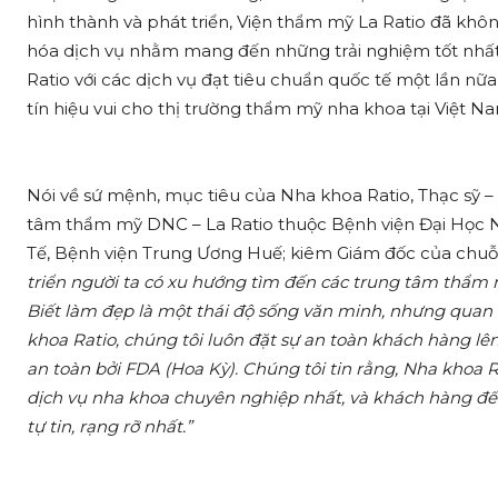
hình thành và phát triển, Viện thẩm mỹ La Ratio đã khô
hóa dịch vụ nhằm mang đến những trải nghiệm tốt nhất 
Ratio với các dịch vụ đạt tiêu chuẩn quốc tế một lần nữ
tín hiệu vui cho thị trường thẩm mỹ nha khoa tại Việt N
Nói về sứ mệnh, mục tiêu của Nha khoa Ratio, Thạc sỹ –
tâm thẩm mỹ DNC – La Ratio thuộc Bệnh viện Đại Học
Tế, Bệnh viện Trung Ương Huế; kiêm Giám đốc của chuỗi 
triển người ta có xu hướng tìm đến các trung tâm thẩm 
Biết làm đẹp là một thái độ sống văn minh, nhưng quan 
khoa Ratio, chúng tôi luôn đặt sự an toàn khách hàng l
an toàn bởi FDA (Hoa Kỳ). Chúng tôi tin rằng, Nha khoa
dịch vụ nha khoa chuyên nghiệp nhất, và khách hàng đến
tự tin, rạng rỡ nhất.”