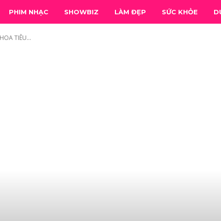
PHIM NHẠC
SHOWBIZ
LÀM ĐẸP
SỨC KHỎE
D
OA TIÊU...