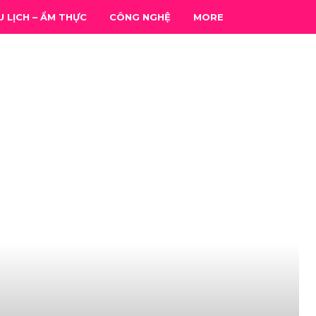
U LỊCH – ẨM THỰC
CÔNG NGHỆ
MORE