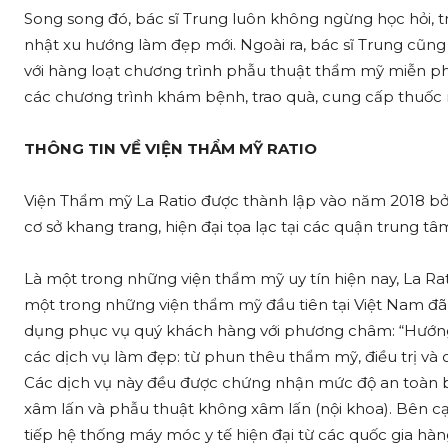
Song song đó, bác sĩ Trung luôn không ngừng học hỏi, t
nhật xu hướng làm đẹp mới. Ngoài ra, bác sĩ Trung cũng
với hàng loạt chương trình phẫu thuật thẩm mỹ miễn p
các chương trình khám bệnh, trao quà, cung cấp thuốc 
THÔNG TIN VỀ VIỆN THẨM MỸ RATIO
Viện Thẩm mỹ La Ratio được thành lập vào năm 2018 bởi 
cơ sở khang trang, hiện đại tọa lạc tại các quận trung 
Là một trong những viện thẩm mỹ uy tín hiện nay, La Ra
một trong những viện thẩm mỹ đầu tiên tại Việt Nam đã 
dụng phục vụ quý khách hàng với phương châm: “Hướng 
các dịch vụ làm đẹp: từ phun thêu thẩm mỹ, điều trị và
Các dịch vụ này đều được chứng nhận mức độ an toàn 
xâm lấn và phẫu thuật không xâm lấn (nội khoa). Bên cạ
tiếp hệ thống máy móc y tế hiện đại từ các quốc gia h