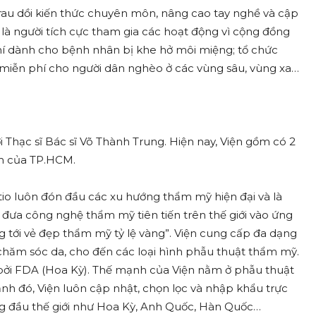
rau dồi kiến thức chuyên môn, nâng cao tay nghề và cập
 là người tích cực tham gia các hoạt động vì cộng đồng
hí dành cho bệnh nhân bị khe hở môi miệng; tổ chức
miễn phí cho người dân nghèo ở các vùng sâu, vùng xa…
Thạc sĩ Bác sĩ Võ Thành Trung. Hiện nay, Viện gồm có 2
tâm của TP.HCM.
tio luôn đón đầu các xu hướng thẩm mỹ hiện đại và là
đưa công nghệ thẩm mỹ tiên tiến trên thế giới vào ứng
tới vẻ đẹp thẩm mỹ tỷ lệ vàng”. Viện cung cấp đa dạng
 chăm sóc da, cho đến các loại hình phẫu thuật thẩm mỹ.
bởi FDA (Hoa Kỳ). Thế mạnh của Viện nằm ở phẫu thuật
nh đó, Viện luôn cập nhật, chọn lọc và nhập khẩu trực
àng đầu thế giới như Hoa Kỳ, Anh Quốc, Hàn Quốc…