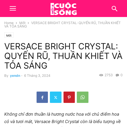
Home
Mốt
VERSACE BRIGHT CRYSTAL: QUYẾN RŨ, THUẦN KHIẾT
VÀ TỎA SÁNG
Mốt
VERSACE BRIGHT CRYSTAL:
QUYẾN RŨ, THUẦN KHIẾT VÀ
TỎA SÁNG
2753
0
By
yendn
-
6 Tháng 3, 2024
Không chỉ đơn thuần là hương nước hoa với chủ điểm hoa
cỏ và tươi mát, Versace Bright Crystal còn là biểu tượng về