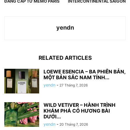
ĐẲNG CẤP TỪ MEMO PARIS
INTERCONTINENTAL SAIGON
yendn
RELATED ARTICLES
LOEWE ESENCIA – BA PHIÊN BẢN,
MỘT BẢN SẮC NAM TÍNH...
yendn
-
27 Tháng 7, 2026
WILD VETIVER – HÀNH TRÌNH
KHÁM PHÁ CỎ HƯƠNG BÀI
DƯỚI...
yendn
-
20 Tháng 7, 2026