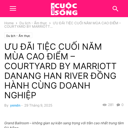
Home
Du lịch - Ẩm thực
ƯU ĐÃI TIỆC CUỐI NĂM MÙA CAO ĐIỂM –
COURTYARD BY MARRIOTT...
Du lịch - Ẩm thực
ƯU ĐÃI TIỆC CUỐI NĂM
MÙA CAO ĐIỂM –
COURTYARD BY MARRIOTT
DANANG HAN RIVER ĐỒNG
HÀNH CÙNG DOANH
NGHIỆP
281
0
By
yendn
-
29 Tháng 9, 2025
Grand Ballroom – không gian sự kiện sang trọng với trần cao nhất trung tâm
Đà Nẵng