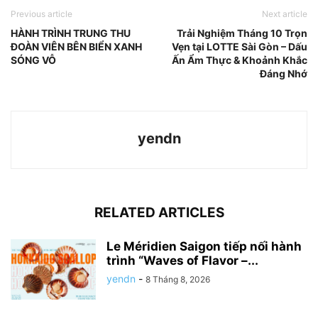
Previous article
Next article
HÀNH TRÌNH TRUNG THU
Trải Nghiệm Tháng 10 Trọn
ĐOÀN VIÊN BÊN BIỂN XANH
Vẹn tại LOTTE Sài Gòn – Dấu
SÓNG VỖ
Ấn Ẩm Thực & Khoảnh Khắc
Đáng Nhớ
yendn
RELATED ARTICLES
Le Méridien Saigon tiếp nối hành
trình “Waves of Flavor –...
yendn
-
8 Tháng 8, 2026