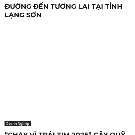
ĐƯỜNG ĐẾN TƯƠNG LAI TẠI TỈNH
LẠNG SƠN
Doanh Nghiệp
“CHẠY VÌ TRÁI TIM 2025” GÂY QUỸ