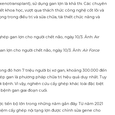
notransplant), sử dụng gan lợn là khả thi. Các chuyên
yết khoa học, vượt qua thách thức công nghệ cốt lõi và
g trong điều trị và sửa chữa, tái thiết chức năng và
an lợn cho người chết não, ngày 10/3. Ảnh:
Air Force
ng đó hơn 7 triệu người bị xơ gan, khoảng 300.000 đến
hép gan là phương pháp chữa trị hiệu quả duy nhất. Tuy
ời bệnh. Vì vậy, nghiên cứu cấy ghép khác loài đặc biệt
 bệnh gan giai đoạn cuối.
ược tiến bộ lớn trong những năm gần đây. Từ năm 2021
iệm cấy ghép nội tạng lợn được chỉnh sửa gene cho