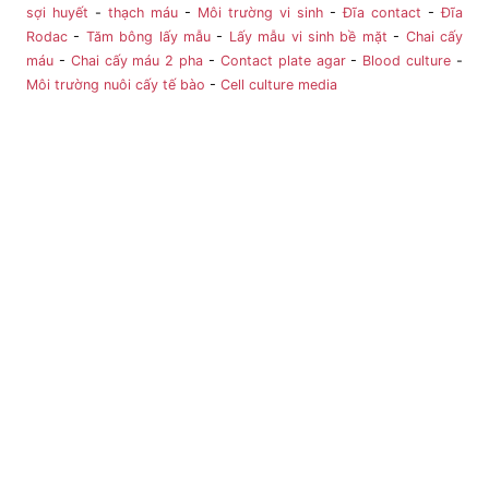
sợi huyết
-
thạch máu
-
Môi trường vi sinh
-
Đĩa contact
-
Đĩa
Rodac
-
Tăm bông lấy mẫu
-
Lấy mẫu vi sinh bề mặt
-
Chai cấy
máu
-
Chai cấy máu 2 pha
-
Contact plate agar
-
Blood culture
-
Môi trường nuôi cấy tế bào
-
Cell culture media