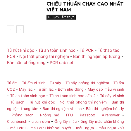
CHIỀU THUẦN CHAY CAO NHẤT
VIỆT NAM
Du lịch - Ẩm thực
Tủ hút khí độc
-
Tủ an toàn sinh học
-
Tủ PCR
-
Tủ thao tác
PCR
-
Nội thất phòng thí nghiệm
-
Bàn thí nghiệm áp tường
-
Bàn cân chống rung
-
PCR cabinet
Tủ ấm
-
Tủ ấm vi sinh
-
Tủ sấy
-
Tủ sấy phòng thí nghiệm
-
Tủ ấm
CO2
-
Máy lắc
-
Tủ ấm lắc
-
Bơm nhu động
-
Máy dập mẫu vi sinh
-
Tủ an toàn sinh học
-
Tủ an toàn sinh hoc cấp 2
-
Tủ cấy vi sinh
-
Tủ sạch
-
Tủ hút khí độc
-
Nội thất phòng thí nghiệm
-
Bàn thí
nghiệm trung tâm
-
Bàn thí nghiệm vi sinh
-
Bàn thí nghiệm hóa lý
-
Phòng sạch
-
Phòng mổ
-
FFU
-
Passbox
-
Airshower
-
Cleanbench
-
cleanroom
-
Ống lấy máu
-
ống lấy máu chân không
-
máu cừu
-
máu cừu khử sợi huyết
-
máu ngựa
-
màu ngựa khử