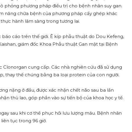
mô phỏng phương pháp điều trị cho bệnh nhân suy gan.
ềm năng chữa bệnh của phương pháp cấy ghép khác
c thực hành lâm sàng trong tương lai.
 báo cáo trên thế giới. Ê kíp phẫu thuật do Dou Kefeng,
Kaishan, giám đốc Khoa Phẫu thuật Gan mật tại Bệnh
c Clonorgan cung cấp. Các nhà nghiên cứu đã sử dụng
p, thay thế chúng bằng ba loại protein của con người.
ơng nặng ở đầu, được xác nhận chết não sau ba lần
hận thù lao, góp phần vào sự tiến bộ của khoa học y tế.
ngay sau khi cơ thể phục hồi lưu lượng máu. Bệnh nhân
iên tục trong 96 giờ.