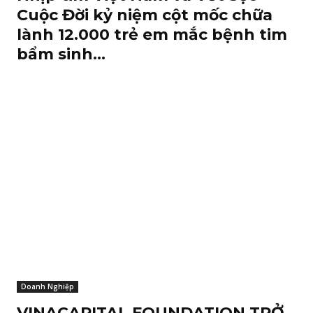
Cuộc Đời kỷ niệm cột mốc chữa
lành 12.000 trẻ em mắc bệnh tim
bẩm sinh...
Doanh Nghiệp
VINACAPITAL FOUNDATION TRỞ