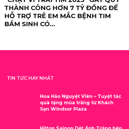
THÀNH CÔNG HƠN 7 TỶ ĐỒNG ĐỂ
HỖ TRỢ TRẺ EM MẮC BỆNH TIM
BẨM SINH CÓ...
TIN TỨC HAY NHẤT
Hoa Hảo Nguyệt Viên – Tuyệt tác
quà tặng mùa trăng từ Khách
Sạn Windsor Plaza
Hilton Saigon Dệt Ánh Trăng bên