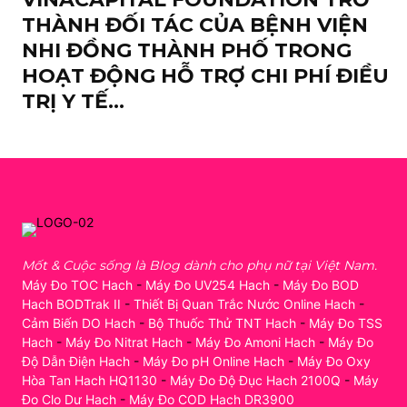
THÀNH ĐỐI TÁC CỦA BỆNH VIỆN
NHI ĐỒNG THÀNH PHỐ TRONG
HOẠT ĐỘNG HỖ TRỢ CHI PHÍ ĐIỀU
TRỊ Y TẾ...
Mốt & Cuộc sống là Blog dành cho phụ nữ tại Việt Nam.
Máy Đo TOC Hach
-
Máy Đo UV254 Hach
-
Máy Đo BOD
Hach BODTrak II
-
Thiết Bị Quan Trắc Nước Online Hach
-
Cảm Biến DO Hach
-
Bộ Thuốc Thử TNT Hach
-
Máy Đo TSS
Hach
-
Máy Đo Nitrat Hach
-
Máy Đo Amoni Hach
-
Máy Đo
Độ Dẫn Điện Hach
-
Máy Đo pH Online Hach
-
Máy Đo Oxy
Hòa Tan Hach HQ1130
-
Máy Đo Độ Đục Hach 2100Q
-
Máy
Đo Clo Dư Hach
-
Máy Đo COD Hach DR3900