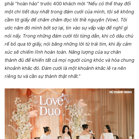
phải “hoàn hảo” trước 400 khách mời
“Nếu có thể thay đổi
một chi tiết duy nhất trong đám cưới của mình, tôi sẽ không
cầm tờ giấy để chăm chăm đọc lời thề nguyện (Vow). Tôi
ước năm đó mình bớt sợ lại, tin vào sự vấp váp để nghĩ gì
nói nấy. Trong những đám cưới tôi từng dẫn, khi cô dâu chú
rể bỏ qua tờ giấy, nói bằng những lời từ trái tim, khi ấy cảm
xúc sẽ chiếm lĩnh hoàn toàn. Năng lượng của sự chân
thành đủ để khiến tất cả mọi người cùng khóc và hòa chung
khoảnh khắc đó. Đám cưới là một khoảnh khắc lẽ ra nên
riêng tư và cần sự thành thật nhất.”