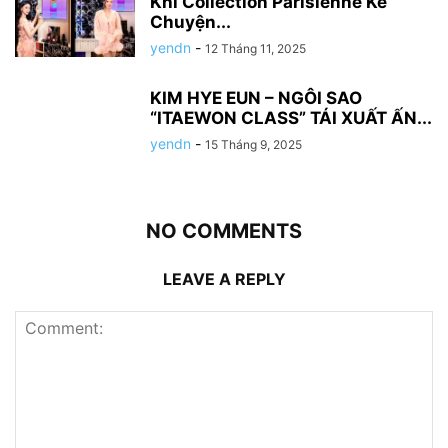
Khi Collection Parisienne Kể
Chuyện...
yendn
-
12 Tháng 11, 2025
KIM HYE EUN – NGÔI SAO
“ITAEWON CLASS” TÁI XUẤT ẤN...
yendn
-
15 Tháng 9, 2025
NO COMMENTS
LEAVE A REPLY