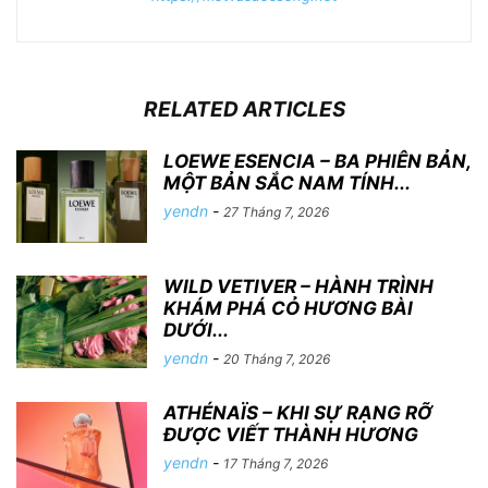
RELATED ARTICLES
LOEWE ESENCIA – BA PHIÊN BẢN,
MỘT BẢN SẮC NAM TÍNH...
yendn
-
27 Tháng 7, 2026
WILD VETIVER – HÀNH TRÌNH
KHÁM PHÁ CỎ HƯƠNG BÀI
DƯỚI...
yendn
-
20 Tháng 7, 2026
ATHÉNAÏS – KHI SỰ RẠNG RỠ
ĐƯỢC VIẾT THÀNH HƯƠNG
yendn
-
17 Tháng 7, 2026