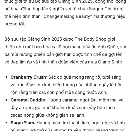
thức giới thiệu Bộ sưu tập Giáng Sinh 2025, đồng thời công
bố hoạt động hợp tác ý nghĩa với tổ chức Saigon Children,
thể hiện tinh thần “Changemaking Beauty” mà thương hiệu
hướng tới.
Bộ sưu tập Giáng Sinh 2025 được The Body Shop giới
thiệu như một bản hòa ca lễ hội mang dấu ấn Anh Quốc, với
ba mùi hương phiên bản giới hạn được tinh chế để gợi lên
vẻ đẹp ấm áp và tinh thần đoàn viên của mùa Giáng Sinh:
Cranberry Crush
: Sắc đỏ quả mọng rạng rỡ, tươi sáng
và tràn đầy sinh khí, biểu tượng của những ngày lễ hội
rộn ràng trên các con phố mùa đông nước Anh.
Caramel Cuddle
: Hương caramel ngọt ấm, mềm mại và
đầy an yên, gợi nhớ khoảnh khắc sum vầy bên tách
cacao nóng giữa không gian se lạnh.
SugarPlum
: Hương mận tím thanh lịch, ngọt nhẹ và tinh
tế, mang hơi thở của những truyền thống Giáng Sinh cổ