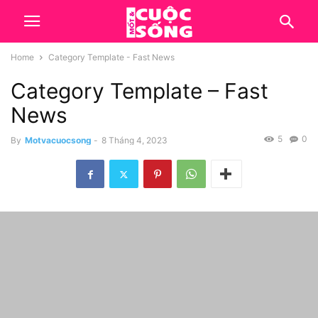
Home
Category Template - Fast News
Category Template – Fast
News
5
0
By
Motvacuocsong
-
8 Tháng 4, 2023