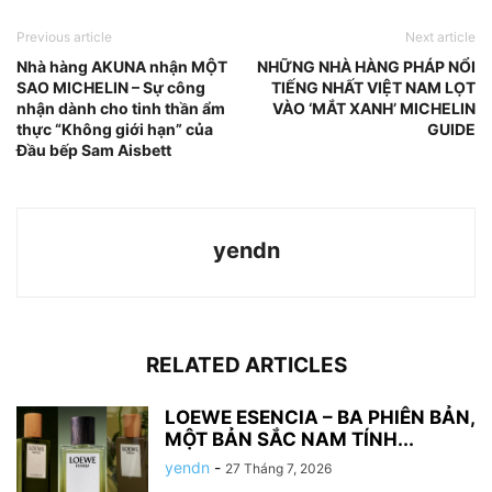
Previous article
Next article
Nhà hàng AKUNA nhận MỘT
NHỮNG NHÀ HÀNG PHÁP NỔI
SAO MICHELIN – Sự công
TIẾNG NHẤT VIỆT NAM LỌT
nhận dành cho tinh thần ẩm
VÀO ‘MẮT XANH’ MICHELIN
thực “Không giới hạn” của
GUIDE
Đầu bếp Sam Aisbett
yendn
RELATED ARTICLES
LOEWE ESENCIA – BA PHIÊN BẢN,
MỘT BẢN SẮC NAM TÍNH...
yendn
-
27 Tháng 7, 2026