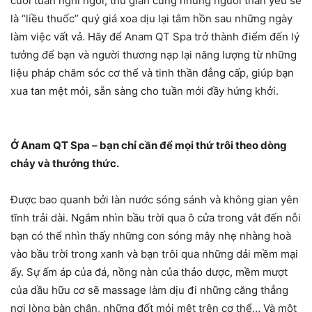
cuối tuần nghỉ ngơi, thư giãn cùng những người thân yêu sẽ
là “liều thuốc” quý giá xoa dịu lại tâm hồn sau những ngày
làm việc vất vả. Hãy để Anam QT Spa trở thành điểm đến lý
tưởng để bạn và người thương nạp lại năng lượng từ những
liệu pháp chăm sóc cơ thể và tinh thần đẳng cấp, giúp bạn
xua tan mệt mỏi, sẵn sàng cho tuần mới đầy hứng khởi.
Ở Anam QT Spa – bạn chỉ cần để mọi thứ trôi theo dòng
chảy và thưởng thức.
Được bao quanh bởi làn nước sóng sánh và không gian yên
tĩnh trải dài. Ngắm nhìn bầu trời qua ô cửa trong vắt đến nỗi
bạn có thể nhìn thấy những con sóng mây nhẹ nhàng hoà
vào bầu trời trong xanh và bạn trôi qua những dải mềm mại
ấy. Sự ấm áp của đá, nồng nàn của thảo dược, mềm mượt
của dầu hữu cơ sẽ massage làm dịu đi những căng thẳng
nơi lòng bàn chân, những đốt mỏi mệt trên cơ thể… Và một