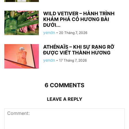
WILD VETIVER – HÀNH TRÌNH
KHÁM PHÁ CỎ HƯƠNG BÀI
DƯỚI...
yendn
-
20 Tháng 7, 2026
ATHÉNAÏS – KHI SỰ RẠNG RỠ
ĐƯỢC VIẾT THÀNH HƯƠNG
yendn
-
17 Tháng 7, 2026
6 COMMENTS
LEAVE A REPLY