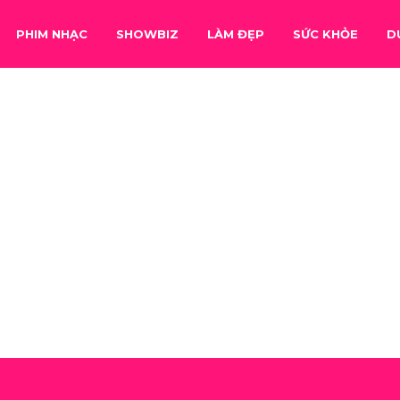
PHIM NHẠC
SHOWBIZ
LÀM ĐẸP
SỨC KHỎE
D