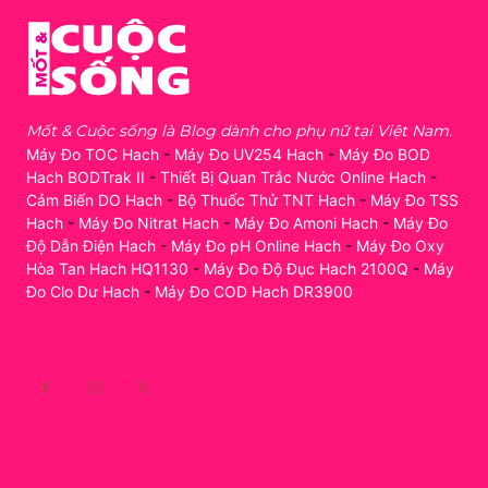
Mốt & Cuộc sống là Blog dành cho phụ nữ tại Việt Nam.
Máy Đo TOC Hach
-
Máy Đo UV254 Hach
-
Máy Đo BOD
Hach BODTrak II
-
Thiết Bị Quan Trắc Nước Online Hach
-
Cảm Biến DO Hach
-
Bộ Thuốc Thử TNT Hach
-
Máy Đo TSS
Hach
-
Máy Đo Nitrat Hach
-
Máy Đo Amoni Hach
-
Máy Đo
Độ Dẫn Điện Hach
-
Máy Đo pH Online Hach
-
Máy Đo Oxy
Hòa Tan Hach HQ1130
-
Máy Đo Độ Đục Hach 2100Q
-
Máy
Đo Clo Dư Hach
-
Máy Đo COD Hach DR3900