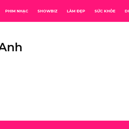
PHIM NHẠC
SHOWBIZ
LÀM ĐẸP
SỨC KHỎE
D
 Anh