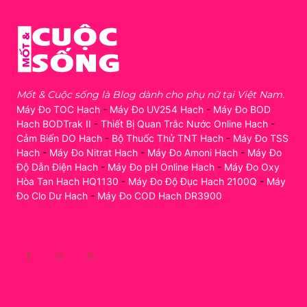
Mốt & Cuộc sống là Blog dành cho phụ nữ tại Việt Nam.
Máy Đo TOC Hach
-
Máy Đo UV254 Hach
-
Máy Đo BOD
Hach BODTrak II
-
Thiết Bị Quan Trắc Nước Online Hach
-
Cảm Biến DO Hach
-
Bộ Thuốc Thử TNT Hach
-
Máy Đo TSS
Hach
-
Máy Đo Nitrat Hach
-
Máy Đo Amoni Hach
-
Máy Đo
Độ Dẫn Điện Hach
-
Máy Đo pH Online Hach
-
Máy Đo Oxy
Hòa Tan Hach HQ1130
-
Máy Đo Độ Đục Hach 2100Q
-
Máy
Đo Clo Dư Hach
-
Máy Đo COD Hach DR3900