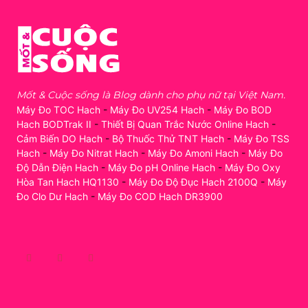
Mốt & Cuộc sống là Blog dành cho phụ nữ tại Việt Nam.
Máy Đo TOC Hach
-
Máy Đo UV254 Hach
-
Máy Đo BOD
Hach BODTrak II
-
Thiết Bị Quan Trắc Nước Online Hach
-
Cảm Biến DO Hach
-
Bộ Thuốc Thử TNT Hach
-
Máy Đo TSS
Hach
-
Máy Đo Nitrat Hach
-
Máy Đo Amoni Hach
-
Máy Đo
Độ Dẫn Điện Hach
-
Máy Đo pH Online Hach
-
Máy Đo Oxy
Hòa Tan Hach HQ1130
-
Máy Đo Độ Đục Hach 2100Q
-
Máy
Đo Clo Dư Hach
-
Máy Đo COD Hach DR3900