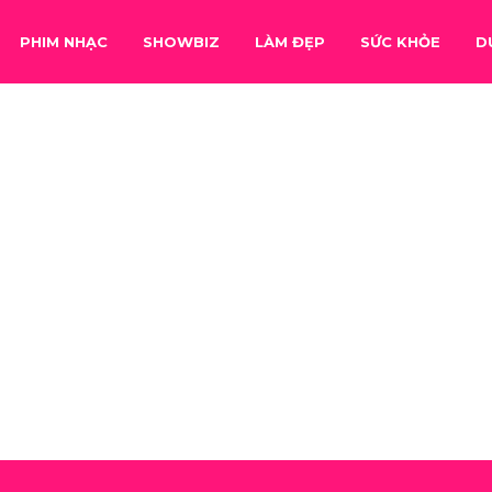
PHIM NHẠC
SHOWBIZ
LÀM ĐẸP
SỨC KHỎE
D