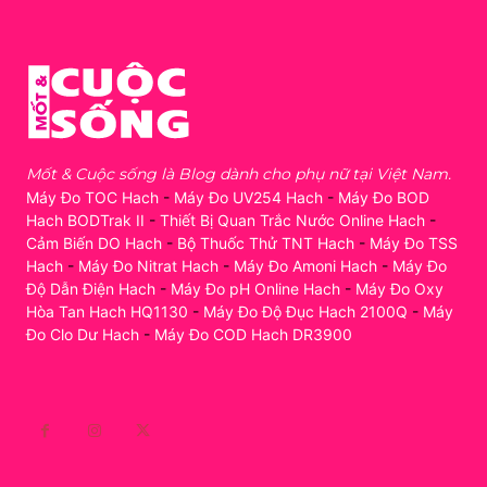
Mốt & Cuộc sống là Blog dành cho phụ nữ tại Việt Nam.
Máy Đo TOC Hach
-
Máy Đo UV254 Hach
-
Máy Đo BOD
Hach BODTrak II
-
Thiết Bị Quan Trắc Nước Online Hach
-
Cảm Biến DO Hach
-
Bộ Thuốc Thử TNT Hach
-
Máy Đo TSS
Hach
-
Máy Đo Nitrat Hach
-
Máy Đo Amoni Hach
-
Máy Đo
Độ Dẫn Điện Hach
-
Máy Đo pH Online Hach
-
Máy Đo Oxy
Hòa Tan Hach HQ1130
-
Máy Đo Độ Đục Hach 2100Q
-
Máy
Đo Clo Dư Hach
-
Máy Đo COD Hach DR3900