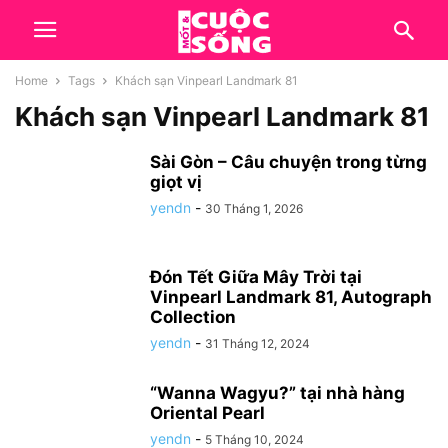
Home
Tags
Khách sạn Vinpearl Landmark 81
Khách sạn Vinpearl Landmark 81
Sài Gòn – Câu chuyện trong từng
giọt vị
yendn
-
30 Tháng 1, 2026
Đón Tết Giữa Mây Trời tại
Vinpearl Landmark 81, Autograph
Collection
yendn
-
31 Tháng 12, 2024
“Wanna Wagyu?” tại nhà hàng
Oriental Pearl
yendn
-
5 Tháng 10, 2024