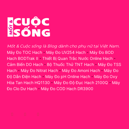
Mốt & Cuộc sống là Blog dành cho phụ nữ tại Việt Nam.
Máy Đo TOC Hach
-
Máy Đo UV254 Hach
-
Máy Đo BOD
Hach BODTrak II
-
Thiết Bị Quan Trắc Nước Online Hach
-
Cảm Biến DO Hach
-
Bộ Thuốc Thử TNT Hach
-
Máy Đo TSS
Hach
-
Máy Đo Nitrat Hach
-
Máy Đo Amoni Hach
-
Máy Đo
Độ Dẫn Điện Hach
-
Máy Đo pH Online Hach
-
Máy Đo Oxy
Hòa Tan Hach HQ1130
-
Máy Đo Độ Đục Hach 2100Q
-
Máy
Đo Clo Dư Hach
-
Máy Đo COD Hach DR3900