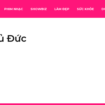
PHIM NHẠC
SHOWBIZ
LÀM ĐẸP
SỨC KHỎE
D
ủ Đức