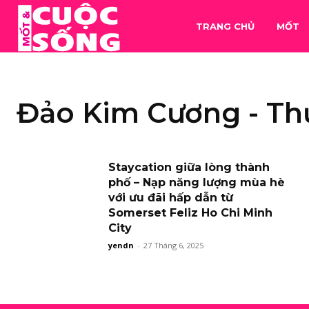
TRANG CHỦ
MỐT
Đảo Kim Cương - Th
Staycation giữa lòng thành
phố – Nạp năng lượng mùa hè
với ưu đãi hấp dẫn từ
Somerset Feliz Ho Chi Minh
City
yendn
-
27 Tháng 6, 2025