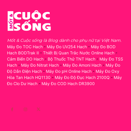
Mốt & Cuộc sống là Blog dành cho phụ nữ tại Việt Nam.
Máy Đo TOC Hach
-
Máy Đo UV254 Hach
-
Máy Đo BOD
Hach BODTrak II
-
Thiết Bị Quan Trắc Nước Online Hach
-
Cảm Biến DO Hach
-
Bộ Thuốc Thử TNT Hach
-
Máy Đo TSS
Hach
-
Máy Đo Nitrat Hach
-
Máy Đo Amoni Hach
-
Máy Đo
Độ Dẫn Điện Hach
-
Máy Đo pH Online Hach
-
Máy Đo Oxy
Hòa Tan Hach HQ1130
-
Máy Đo Độ Đục Hach 2100Q
-
Máy
Đo Clo Dư Hach
-
Máy Đo COD Hach DR3900