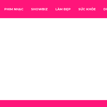
PHIM NHẠC
SHOWBIZ
LÀM ĐẸP
SỨC KHỎE
D