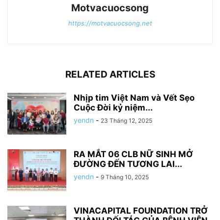
Motvacuocsong
https://motvacuocsong.net
RELATED ARTICLES
Nhịp tim Việt Nam và Vết Sẹo
Cuộc Đời kỷ niệm...
yendn
-
23 Tháng 12, 2025
RA MẮT 06 CLB NỮ SINH MỞ
ĐƯỜNG ĐẾN TƯƠNG LAI...
yendn
-
9 Tháng 10, 2025
VINACAPITAL FOUNDATION TRỞ