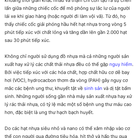
khoảng thời gian khác nhau và thậm chí còn tạo ra sự chen
lấn giữa những chiếc cốc để mô phỏng sự lắc lư của người
lái xe khi giao hàng (hoặc người đi làm vội vã). Từ đó, họ
thấy chiếc cốc giải phóng hầu hết hạt nhựa trong vòng 5
phút tiếp xúc với chất lỏng và tăng dần lên gần 2.000 hạt
sau 30 phút tiếp xúc.
Không chỉ người sử dụng đồ nhựa mà cả những người sản
xuất hay xử lý các chất thải nhựa đều có thể gặp
nguy hiểm
.
Bởi việc tiếp xúc với các hóa chất, hợp chất hữu cơ dễ bay
hơi (VOC), hydrocacbon thơm đa vòng (PAH) gây nguy cơ
mắc các bệnh ung thư, khuyết tật về
sinh sản
và dị tật bẩm
sinh. Những người sống gần nhà máy sản xuất nhựa hay xử
lý rác thải nhựa, có tỷ lệ mắc một số bệnh ung thư máu cao
hơn, đặc biệt là ung thư hạch bạch huyết.
Do các hạt nhựa siêu nhỏ và nano có thể xâm nhập vào cơ
thể con người qua đường tiêu hóa, hít thở và hấp thụ qua