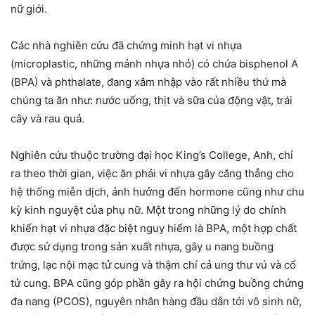
nữ giới.
Các nhà nghiên cứu đã chứng minh hạt vi nhựa
(microplastic, những mảnh nhựa nhỏ) có chứa bisphenol A
(BPA) và phthalate, đang xâm nhập vào rất nhiều thứ mà
chúng ta ăn như: nước uống, thịt và sữa của động vật, trái
cây và rau quả.
Nghiên cứu thuộc trường đại học King’s College, Anh, chỉ
ra theo thời gian, việc ăn phải vi nhựa gây căng thẳng cho
hệ thống miễn dịch, ảnh hưởng đến hormone cũng như chu
kỳ kinh nguyệt của phụ nữ. Một trong những lý do chính
khiến hạt vi nhựa đặc biệt nguy hiểm là BPA, một hợp chất
được sử dụng trong sản xuất nhựa, gây u nang buồng
trứng, lạc nội mạc tử cung và thậm chí cả ung thư vú và cổ
tử cung. BPA cũng góp phần gây ra hội chứng buồng chứng
đa nang (PCOS), nguyên nhân hàng đầu dẫn tới vô sinh nữ,