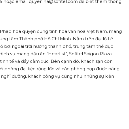
555 hoặc email quyen.ha@sofitel.com để biết thêm thông
g Pháp hòa quyện cùng tinh hoa văn hóa Việt Nam, mang
rung tâm Thành phố Hồ Chí Minh. Nằm trên đại lộ Lê
ồ bơi ngoài trời hướng thành phố, trung tâm thể dục
dịch vụ mang dấu ấn “Heartist”, Sofitel Saigon Plaza
tinh tế và đầy cảm xúc. Bên cạnh đó, khách sạn còn
ới phòng đại tiệc rộng lớn và các phòng họp được nâng
ch nghỉ dưỡng, khách công vụ cũng như những sự kiện