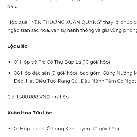
đầu.
Hộp quà ” YÊN THƯỢNG XUÂN QUANG” thay lời chúc ch
ngập tràn sắc hoa, vạn sự hanh thông và giữ vững phon
Lộc Biếc
01 Hộp trà Trà Cổ Thụ Búp Lá (10 gói/ hộp)
06 Hộp đặc sản (9 gói/ hộp), bao gồm: Gừng Nướng 
Dẻo, Hạt Điều Tươi Rang Củi, Đậu Nành Tẩm Cỏ Ngọt
Giá: 1.588.888 VNĐ ++/ hộp
Xuân Hoa Tửu Lộc
01 Hộp trà Trà Ô Long Kim Tuyên (10 gói/ hộp)