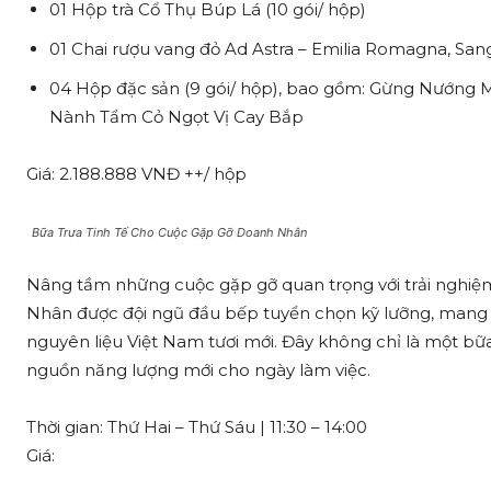
01 Hộp trà Cổ Thụ Búp Lá (10 gói/ hộp)
01 Chai rượu vang đỏ Ad Astra – Emilia Romagna, Sa
04 Hộp đặc sản (9 gói/ hộp), bao gồm: Gừng Nướng 
Nành Tẩm Cỏ Ngọt Vị Cay Bắp
Giá: 2.188.888 VNĐ ++/ hộp
Bữa Trưa Tinh Tế Cho Cuộc Gặp Gỡ Doanh Nhân
Nâng tầm những cuộc gặp gỡ quan trọng với trải nghiệ
Nhân được đội ngũ đầu bếp tuyển chọn kỹ lưỡng, mang
nguyên liệu Việt Nam tươi mới. Đây không chỉ là một bữa 
nguồn năng lượng mới cho ngày làm việc.
Thời gian: Thứ Hai – Thứ Sáu | 11:30 – 14:00
Giá: