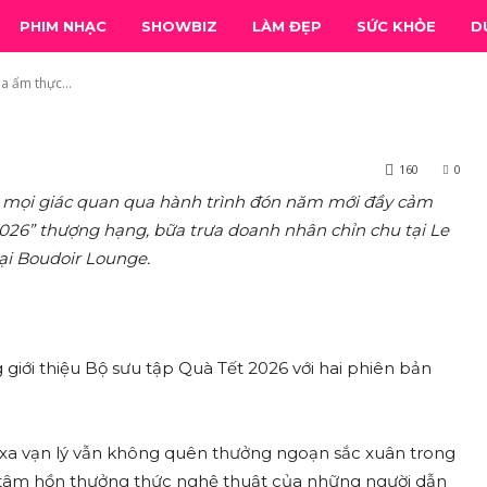
hởi đầu năm mới với tinh h
PHIM NHẠC
SHOWBIZ
LÀM ĐẸP
SỨC KHỎE
D
Tết Yên Thượng Xuân Quan
a ẩm thực...
160
0
ức mọi giác quan qua hành trình đón năm mới đầy cảm
26” thượng hạng, bữa trưa doanh nhân chỉn chu tại Le
tại Boudoir Lounge.
 giới thiệu Bộ sưu tập Quà Tết 2026 với hai phiên bản
 xa vạn lý vẫn không quên thưởng ngoạn sắc xuân trong
và tâm hồn thưởng thức nghệ thuật của những người dẫn