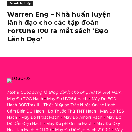
Doanh Nghiệp
Warren Eng – Nhà huấn luyện
lãnh đạo cho các tập đoàn
Fortune 100 ra mắt sách ‘Đạo
Lãnh Đạo’
Mốt & Cuộc sống là Blog dành cho phụ nữ tại Việt Nam.
Máy Đo TOC Hach
-
Máy Đo UV254 Hach
-
Máy Đo BOD
Hach BODTrak II
-
Thiết Bị Quan Trắc Nước Online Hach
-
Cảm Biến DO Hach
-
Bộ Thuốc Thử TNT Hach
-
Máy Đo TSS
Hach
-
Máy Đo Nitrat Hach
-
Máy Đo Amoni Hach
-
Máy Đo
Độ Dẫn Điện Hach
-
Máy Đo pH Online Hach
-
Máy Đo Oxy
Hòa Tan Hach HQ1130
-
Máy Đo Độ Đục Hach 2100Q
-
Máy