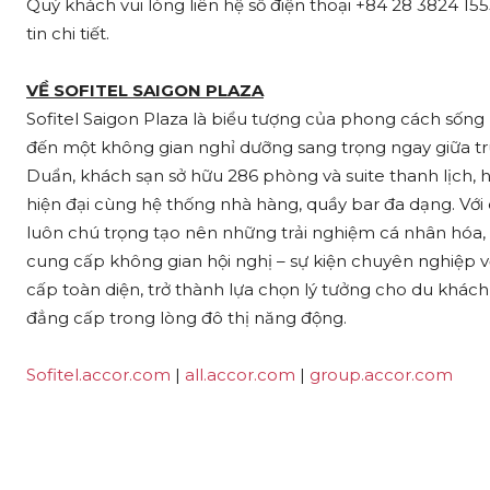
Quý khách vui lòng liên hệ số điện thoại +84 28 3824 1
tin chi tiết.
VỀ SOFITEL SAIGON PLAZA
Sofitel Saigon Plaza là biểu tượng của phong cách sốn
đến một không gian nghỉ dưỡng sang trọng ngay giữa t
Duẩn, khách sạn sở hữu 286 phòng và suite thanh lịch, h
hiện đại cùng hệ thống nhà hàng, quầy bar đa dạng. Với 
luôn chú trọng tạo nên những trải nghiệm cá nhân hóa, 
cung cấp không gian hội nghị – sự kiện chuyên nghiệp v
cấp toàn diện, trở thành lựa chọn lý tưởng cho du khá
đẳng cấp trong lòng đô thị năng động.
Sofitel.accor.com
|
all.accor.com
|
group.accor.com