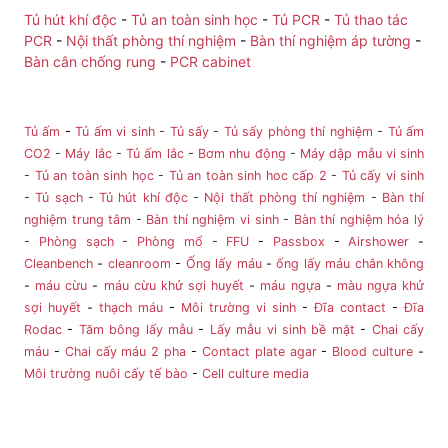
Tủ hút khí độc
-
Tủ an toàn sinh học
-
Tủ PCR
-
Tủ thao tác
PCR
-
Nội thất phòng thí nghiệm
-
Bàn thí nghiệm áp tường
-
Bàn cân chống rung
-
PCR cabinet
Tủ ấm
-
Tủ ấm vi sinh
-
Tủ sấy
-
Tủ sấy phòng thí nghiệm
-
Tủ ấm
CO2
-
Máy lắc
-
Tủ ấm lắc
-
Bơm nhu động
-
Máy dập mẫu vi sinh
-
Tủ an toàn sinh học
-
Tủ an toàn sinh hoc cấp 2
-
Tủ cấy vi sinh
-
Tủ sạch
-
Tủ hút khí độc
-
Nội thất phòng thí nghiệm
-
Bàn thí
nghiệm trung tâm
-
Bàn thí nghiệm vi sinh
-
Bàn thí nghiệm hóa lý
-
Phòng sạch
-
Phòng mổ
-
FFU
-
Passbox
-
Airshower
-
Cleanbench
-
cleanroom
-
Ống lấy máu
-
ống lấy máu chân không
-
máu cừu
-
máu cừu khử sợi huyết
-
máu ngựa
-
màu ngựa khử
sợi huyết
-
thạch máu
-
Môi trường vi sinh
-
Đĩa contact
-
Đĩa
Rodac
-
Tăm bông lấy mẫu
-
Lấy mẫu vi sinh bề mặt
-
Chai cấy
máu
-
Chai cấy máu 2 pha
-
Contact plate agar
-
Blood culture
-
Môi trường nuôi cấy tế bào
-
Cell culture media