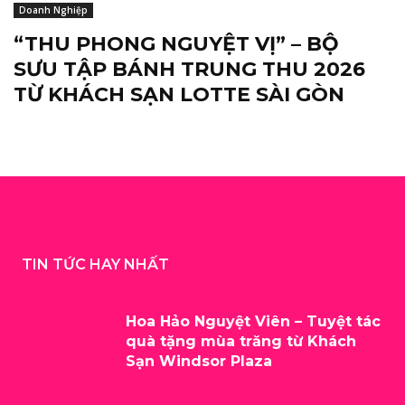
Doanh Nghiệp
“THU PHONG NGUYỆT VỊ” – BỘ
SƯU TẬP BÁNH TRUNG THU 2026
TỪ KHÁCH SẠN LOTTE SÀI GÒN
TIN TỨC HAY NHẤT
Hoa Hảo Nguyệt Viên – Tuyệt tác
quà tặng mùa trăng từ Khách
Sạn Windsor Plaza