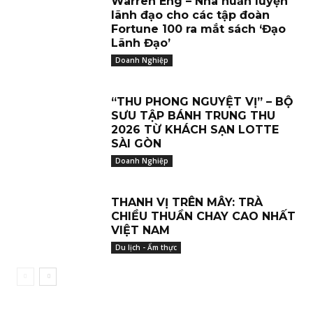
Warren Eng – Nhà huấn luyện
lãnh đạo cho các tập đoàn
Fortune 100 ra mắt sách ‘Đạo
Lãnh Đạo’
Doanh Nghiệp
“THU PHONG NGUYỆT VỊ” – BỘ
SƯU TẬP BÁNH TRUNG THU
2026 TỪ KHÁCH SẠN LOTTE
SÀI GÒN
Doanh Nghiệp
THANH VỊ TRÊN MÂY: TRÀ
CHIỀU THUẦN CHAY CAO NHẤT
VIỆT NAM
Du lịch - Ẩm thực