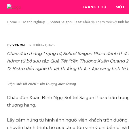
Sofitel Saigon Plaza: K
TRANG CHỦ
MỐT
thực Pháp và Hộp Quà 
Home
Doanh Nghiệp
Sofitel Saigon Plaza: Khởi đầu năm mới với tinh ho
17 THÁNG 1, 2026
BY
YENDN
Chào đón tháng 1 rạng rỡ, Sofitel Saigon Plaza đánh th
hứng: từ bộ sưu tập Quà Tết “Yên Thượng Xuân Quang 20
17 Bistro đến nghệ thuật thưởng thức rượu vang tinh tế 
Hộp Quà Tết 2026 – Yên Thượng Xuân Quang
Chào đón Xuân Bính Ngọ, Sofitel Saigon Plaza trân trọng
thượng hạng.
Lấy cảm hứng từ hình ảnh người viễn khách trên đường
chuyến hành trình, bộ quà tặng tôn vinh ý chí bền bỉ 