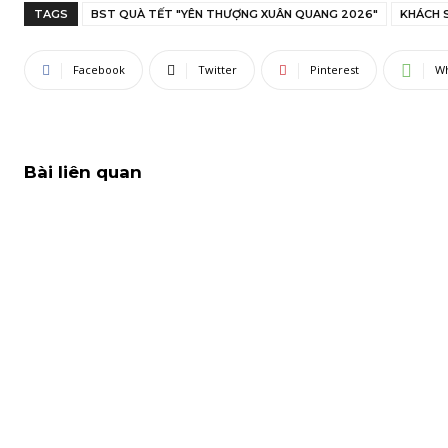
TAGS
BST QUÀ TẾT "YÊN THƯỢNG XUÂN QUANG 2026"
KHÁCH 
Facebook
Twitter
Pinterest
W
Bài liên quan