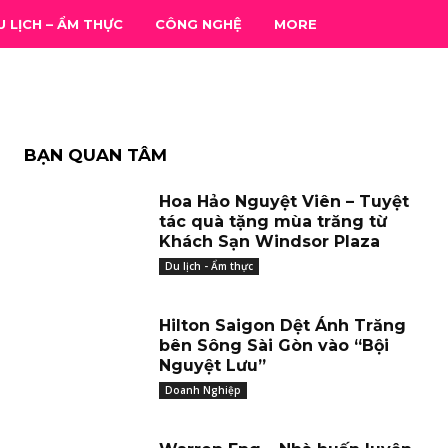
oa ẩm
U LỊCH – ẨM THỰC
CÔNG NGHỆ
MORE
g 2026
BẠN QUAN TÂM
Hoa Hảo Nguyệt Viên – Tuyệt
tác quà tặng mùa trăng từ
Khách Sạn Windsor Plaza
Du lịch - Ẩm thực
Hilton Saigon Dệt Ánh Trăng
bên Sông Sài Gòn vào “Bội
Nguyệt Lưu”
Doanh Nghiệp