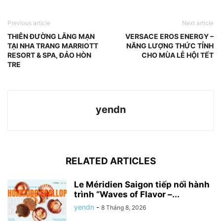
Previous article
Next article
THIÊN ĐƯỜNG LÃNG MẠN
VERSACE EROS ENERGY –
TẠI NHA TRANG MARRIOTT
NĂNG LƯỢNG THỨC TỈNH
RESORT & SPA, ĐẢO HÒN
CHO MÙA LỄ HỘI TẾT
TRE
yendn
RELATED ARTICLES
Le Méridien Saigon tiếp nối hành
trình “Waves of Flavor –...
yendn
-
8 Tháng 8, 2026