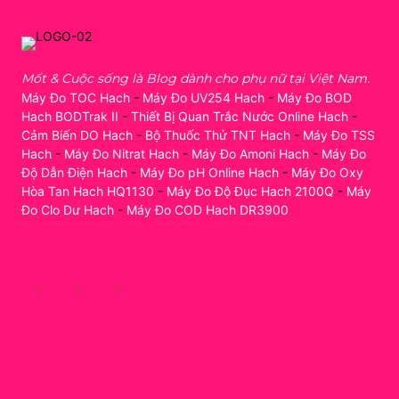
Mốt & Cuộc sống là Blog dành cho phụ nữ tại Việt Nam.
Máy Đo TOC Hach
-
Máy Đo UV254 Hach
-
Máy Đo BOD
Hach BODTrak II
-
Thiết Bị Quan Trắc Nước Online Hach
-
Cảm Biến DO Hach
-
Bộ Thuốc Thử TNT Hach
-
Máy Đo TSS
Hach
-
Máy Đo Nitrat Hach
-
Máy Đo Amoni Hach
-
Máy Đo
Độ Dẫn Điện Hach
-
Máy Đo pH Online Hach
-
Máy Đo Oxy
Hòa Tan Hach HQ1130
-
Máy Đo Độ Đục Hach 2100Q
-
Máy
Đo Clo Dư Hach
-
Máy Đo COD Hach DR3900