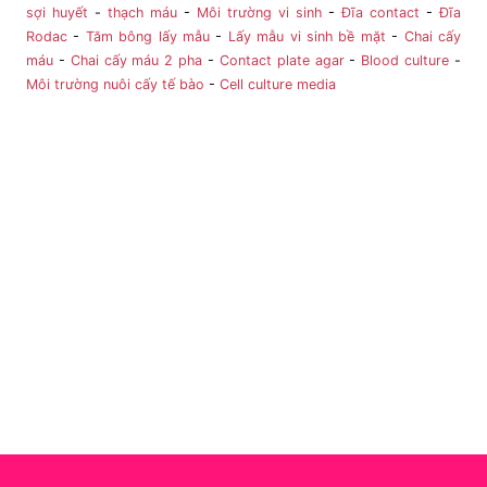
sợi huyết
-
thạch máu
-
Môi trường vi sinh
-
Đĩa contact
-
Đĩa
Rodac
-
Tăm bông lấy mẫu
-
Lấy mẫu vi sinh bề mặt
-
Chai cấy
máu
-
Chai cấy máu 2 pha
-
Contact plate agar
-
Blood culture
-
Môi trường nuôi cấy tế bào
-
Cell culture media