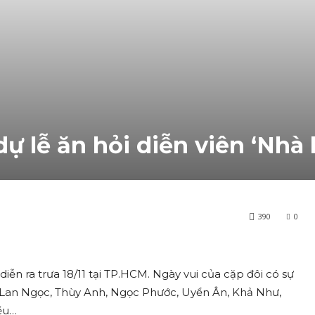
dự lễ ăn hỏi diễn viên ‘Nhà 
390
0
iễn ra trưa 18/11 tại TP.HCM. Ngày vui của cặp đôi có sự
Lan Ngọc, Thùy Anh, Ngọc Phước, Uyển Ân, Khả Như,
ều…