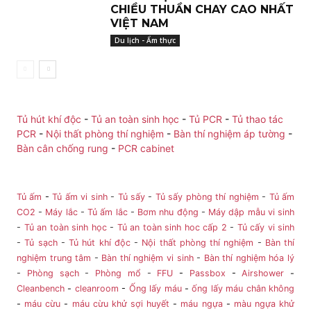
CHIỀU THUẦN CHAY CAO NHẤT
VIỆT NAM
Du lịch - Ẩm thực
Tủ hút khí độc
-
Tủ an toàn sinh học
-
Tủ PCR
-
Tủ thao tác
PCR
-
Nội thất phòng thí nghiệm
-
Bàn thí nghiệm áp tường
-
Bàn cân chống rung
-
PCR cabinet
Tủ ấm
-
Tủ ấm vi sinh
-
Tủ sấy
-
Tủ sấy phòng thí nghiệm
-
Tủ ấm
CO2
-
Máy lắc
-
Tủ ấm lắc
-
Bơm nhu động
-
Máy dập mẫu vi sinh
-
Tủ an toàn sinh học
-
Tủ an toàn sinh hoc cấp 2
-
Tủ cấy vi sinh
-
Tủ sạch
-
Tủ hút khí độc
-
Nội thất phòng thí nghiệm
-
Bàn thí
nghiệm trung tâm
-
Bàn thí nghiệm vi sinh
-
Bàn thí nghiệm hóa lý
-
Phòng sạch
-
Phòng mổ
-
FFU
-
Passbox
-
Airshower
-
Cleanbench
-
cleanroom
-
Ống lấy máu
-
ống lấy máu chân không
-
máu cừu
-
máu cừu khử sợi huyết
-
máu ngựa
-
màu ngựa khử