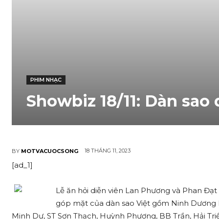
PHIM NHẠC
Showbiz 18/11: Dàn sao 
18 THÁNG 11, 2023
BY
MOTVACUOCSONG
[ad_1]
Lễ ăn hỏi diễn viên Lan Phương và Phan Đạt d
góp mặt của dàn sao Việt gồm Ninh Dương 
Minh Dự, ST Sơn Thạch, Huỳnh Phương, BB Trần, Hải Tri