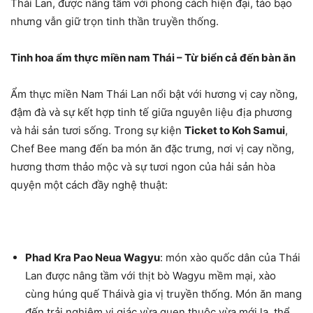
Thái Lan, được nâng tầm với phong cách hiện đại, táo bạo
nhưng vẫn giữ trọn tinh thần truyền thống.
Tinh hoa ẩm thực miền nam Thái – Từ biển cả đến bàn ăn
Ẩm thực miền Nam Thái Lan nổi bật với hương vị cay nồng,
đậm đà và sự kết hợp tinh tế giữa nguyên liệu địa phương
và hải sản tươi sống. Trong sự kiện
Ticket to Koh Samui
,
Chef Bee mang đến ba món ăn đặc trưng, nơi vị cay nồng,
hương thơm thảo mộc và sự tươi ngon của hải sản hòa
quyện một cách đầy nghệ thuật:
Phad Kra Pao Neua Wagyu
: món xào quốc dân của Thái
Lan được nâng tầm với thịt bò Wagyu mềm mại, xào
cùng húng quế Tháivà gia vị truyền thống. Món ăn mang
đến trải nghiệm vị giác vừa quen thuộc vừa mới lạ, thể