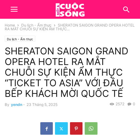
Home
Du lịch - Ẩm thực
SHERATON SAIGON GRAND OPERA HOTEL
RA MẮT CHUỖI SỰ KIỆN ẨM THỰC...
Du lịch - Ẩm thực
SHERATON SAIGON GRAND
OPERA HOTEL RA MẮT
CHUỖI SỰ KIỆN ẨM THỰC
“TICKET TO ASIA” VỚI ĐẦU
BẾP KHÁCH MỜI QUỐC TẾ
2572
0
By
yendn
-
23 Tháng 5, 2025