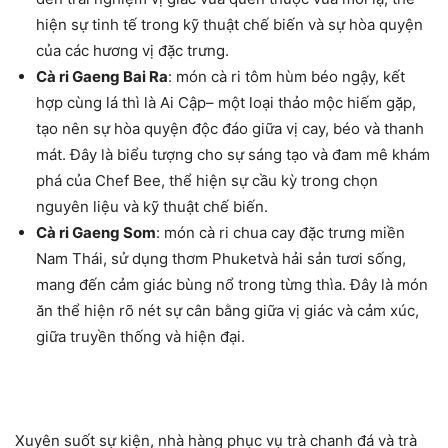
hiện sự tinh tế trong kỹ thuật chế biến và sự hòa quyện
của các hương vị đặc trưng.
Cà ri Gaeng Bai Ra
: món cà ri tôm hùm béo ngậy, kết
hợp cùng lá thì là Ai Cập– một loại thảo mộc hiếm gặp,
tạo nên sự hòa quyện độc đáo giữa vị cay, béo và thanh
mát. Đây là biểu tượng cho sự sáng tạo và đam mê khám
phá của Chef Bee, thể hiện sự cầu kỳ trong chọn
nguyên liệu và kỹ thuật chế biến.
Cà ri Gaeng Som
: món cà ri chua cay đặc trưng miền
Nam Thái, sử dụng thơm Phuketvà hải sản tươi sống,
mang đến cảm giác bùng nổ trong từng thìa. Đây là món
ăn thể hiện rõ nét sự cân bằng giữa vị giác và cảm xúc,
giữa truyền thống và hiện đại.
Xuyên suốt sự kiện, nhà hàng phục vụ trà chanh đá và trà