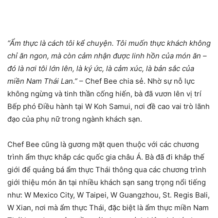
“Ẩm thực là cách tôi kể chuyện. Tôi muốn thực khách không
chỉ ăn ngon, mà còn cảm nhận được linh hồn của món ăn –
đó là nơi tôi lớn lên, là ký ức, là cảm xúc, là bản sắc của
miền Nam Thái Lan.”
– Chef Bee chia sẻ. Nhờ sự nỗ lực
không ngừng và tinh thần cống hiến, bà đã vươn lên vị trí
Bếp phó Điều hành tại W Koh Samui, nơi đề cao vai trò lãnh
đạo của phụ nữ trong ngành khách sạn.
Chef Bee cũng là gương mặt quen thuộc với các chương
trình ẩm thực khắp các quốc gia châu Á. Bà đã đi khắp thế
giới để quảng bá ẩm thực Thái thông qua các chương trình
giới thiệu món ăn tại nhiều khách sạn sang trọng nổi tiếng
như: W Mexico City, W Taipei, W Guangzhou, St. Regis Bali,
W Xian, nơi mà ẩm thực Thái, đặc biệt là ẩm thực miền Nam