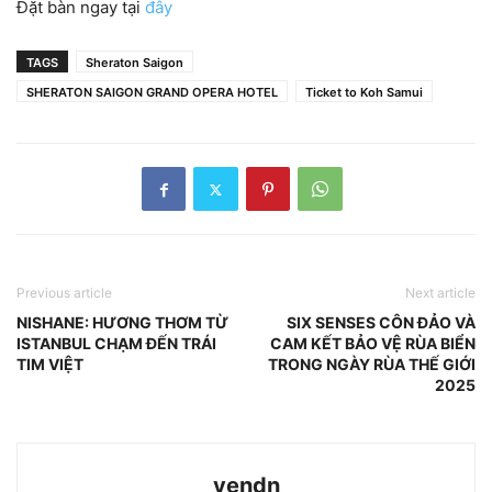
Đặt bàn ngay tại
đây
TAGS
Sheraton Saigon
SHERATON SAIGON GRAND OPERA HOTEL
Ticket to Koh Samui
Previous article
Next article
NISHANE: HƯƠNG THƠM TỪ
SIX SENSES CÔN ĐẢO VÀ
ISTANBUL CHẠM ĐẾN TRÁI
CAM KẾT BẢO VỆ RÙA BIỂN
TIM VIỆT
TRONG NGÀY RÙA THẾ GIỚI
2025
yendn