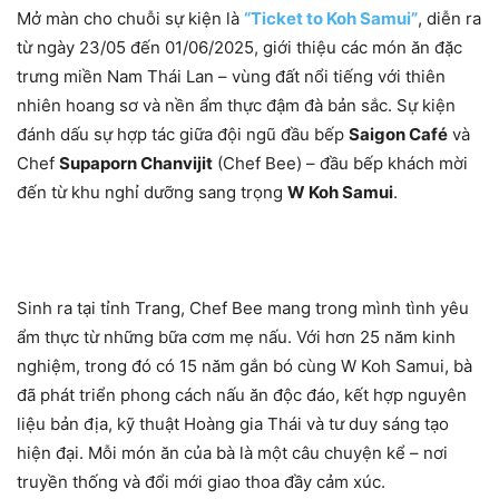
Mở màn cho chuỗi sự kiện là
“Ticket to Koh Samui”
, diễn ra
từ ngày 23/05 đến 01/06/2025, giới thiệu các món ăn đặc
trưng miền Nam Thái Lan – vùng đất nổi tiếng với thiên
nhiên hoang sơ và nền ẩm thực đậm đà bản sắc. Sự kiện
đánh dấu sự hợp tác giữa đội ngũ đầu bếp
Saigon Café
và
Chef
Supaporn Chanvijit
(Chef Bee) – đầu bếp khách mời
đến từ khu nghỉ dưỡng sang trọng
W Koh Samui
.
Sinh ra tại tỉnh Trang, Chef Bee mang trong mình tình yêu
ẩm thực từ những bữa cơm mẹ nấu. Với hơn 25 năm kinh
nghiệm, trong đó có 15 năm gắn bó cùng W Koh Samui, bà
đã phát triển phong cách nấu ăn độc đáo, kết hợp nguyên
liệu bản địa, kỹ thuật Hoàng gia Thái và tư duy sáng tạo
hiện đại. Mỗi món ăn của bà là một câu chuyện kể – nơi
truyền thống và đổi mới giao thoa đầy cảm xúc.