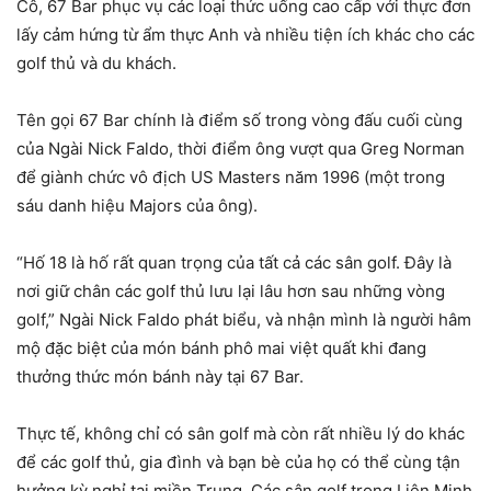
Cô, 67 Bar phục vụ các loại thức uống cao cấp với thực đơn
lấy cảm hứng từ ẩm thực Anh và nhiều tiện ích khác cho các
golf thủ và du khách.
Tên gọi 67 Bar chính là điểm số trong vòng đấu cuối cùng
của Ngài Nick Faldo, thời điểm ông vượt qua Greg Norman
để giành chức vô địch US Masters năm 1996 (một trong
sáu danh hiệu Majors của ông).
“Hố 18 là hố rất quan trọng của tất cả các sân golf. Đây là
nơi giữ chân các golf thủ lưu lại lâu hơn sau những vòng
golf,” Ngài Nick Faldo phát biểu, và nhận mình là người hâm
mộ đặc biệt của món bánh phô mai việt quất khi đang
thưởng thức món bánh này tại 67 Bar.
Thực tế, không chỉ có sân golf mà còn rất nhiều lý do khác
để các golf thủ, gia đình và bạn bè của họ có thể cùng tận
hưởng kỳ nghỉ tại miền Trung. Các sân golf trong Liên Minh