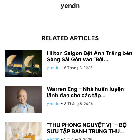
yendn
RELATED ARTICLES
Hilton Saigon Dệt Ánh Trăng bên
Sông Sài Gòn vào “Bội...
yendn
-
6 Tháng 8, 2026
Warren Eng – Nhà huấn luyện
lãnh đạo cho các tập...
yendn
-
3 Tháng 8, 2026
“THU PHONG NGUYỆT VỊ” – BỘ
SƯU TẬP BÁNH TRUNG THU...
yendn
-
1 Tháng 8, 2026