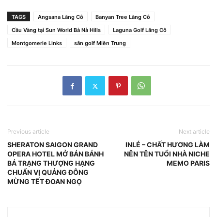
TAGS
Angsana Lăng Cô
Banyan Tree Lăng Cô
Cầu Vàng tại Sun World Bà Nà Hills
Laguna Golf Lăng Cô
Montgomerie Links
sân golf Miền Trung
Previous article
Next article
SHERATON SAIGON GRAND
INLÉ – CHẤT HƯƠNG LÀM
OPERA HOTEL MỞ BÁN BÁNH
NÊN TÊN TUỔI NHÀ NICHE
BÁ TRẠNG THƯỢNG HẠNG
MEMO PARIS
CHUẨN VỊ QUẢNG ĐÔNG
MỪNG TẾT ĐOAN NGỌ