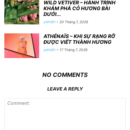
WILD VETIVER – HÀNH TRÌNH
KHÁM PHÁ CỎ HƯƠNG BÀI
DƯỚI...
yendn
-
20 Tháng 7, 2026
ATHÉNAÏS – KHI SỰ RẠNG RỠ
ĐƯỢC VIẾT THÀNH HƯƠNG
yendn
-
17 Tháng 7, 2026
NO COMMENTS
LEAVE A REPLY