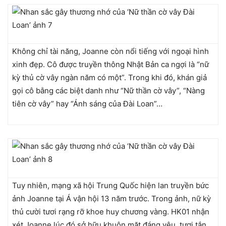
Không chỉ tài năng, Joanne còn nổi tiếng với ngoại hình
xinh đẹp. Cô được truyền thông Nhật Bản ca ngợi là “nữ
kỳ thủ cờ vây ngàn năm có một”. Trong khi đó, khán giả
gọi cô bằng các biệt danh như “Nữ thần cờ vây”, “Nàng
tiên cờ vây” hay “Ánh sáng của Đài Loan”…
Tuy nhiên, mạng xã hội Trung Quốc hiện lan truyền bức
ảnh Joanne tại Á vận hội 13 năm trước. Trong ảnh, nữ kỳ
thủ cười tươi rạng rỡ khoe huy chương vàng. HK01 nhận
xét Joanne lúc đó sở hữu khuôn mặt đáng yêu, tươi tắn