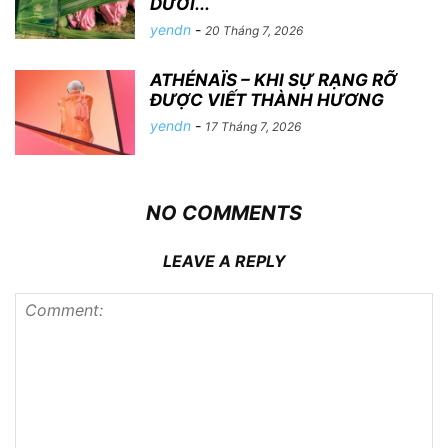
DƯỚI...
yendn
-
20 Tháng 7, 2026
ATHÉNAÏS – KHI SỰ RẠNG RỠ
ĐƯỢC VIẾT THÀNH HƯƠNG
yendn
-
17 Tháng 7, 2026
NO COMMENTS
LEAVE A REPLY