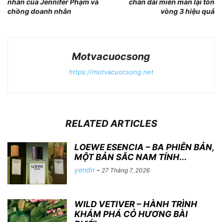
nhân của Jennifer Phạm và
chân dài miên man lại tôn
chồng doanh nhân
vòng 3 hiệu quả
Motvacuocsong
https://motvacuocsong.net
RELATED ARTICLES
LOEWE ESENCIA – BA PHIÊN BẢN,
MỘT BẢN SẮC NAM TÍNH...
yendn
-
27 Tháng 7, 2026
WILD VETIVER – HÀNH TRÌNH
KHÁM PHÁ CỎ HƯƠNG BÀI