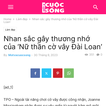
Home
Làm đẹp
Nhan sắc gây thương nhớ của ‘Nữ thần cờ vây Đài
Loan’
Làm đẹp
Nhan sắc gây thương nhớ
của ‘Nữ thần cờ vây Đài Loan’
351
0
By
Motvacuocsong
-
30 Tháng 9, 2023
[ad_1]
TPO – Ngoài tài năng chơi cờ vây được công nhận, Joanne
Missingham nhận được sự yêu mến từ người hâm mộ một