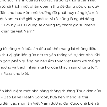
ho sức mạnh của sự hợp tác và đồng thời là cam kết
g tôi sẽ trích một phần doanh thu để đóng góp cho quỹ
đến cho học viên môi trường để phát huy năng lực mà
 Nam ra thế giới. Ngoài ra, vì tôi cũng là người đồng
ng ST25 by KOTO cũng sẽ chung tay tham gia sứ mệnh
khăn tại Việt Nam.”
 tôi rằng mỗi bữa ăn đều có thể mang lại những điều
hú vị, gắn liền giữa nét truyền thống và sự đột phá. Khi
góp phần quảng bá nền ẩm thực Việt Nam với thế giới,
hương và trách nhiệm xã hội của khách sạn chúng tôi”,
 Plaza cho biết.
ên khái niệm một nhà hàng thông thường. Thực đơn của
– Bao La và Heath Gordon, hứa hẹn mang lại trải
 đến các món ăn Việt Nam đương đại, được chế biến tỉ