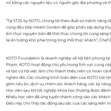
mỉ bằng các nguyên liệu có nguồn gốc địa phương và t
“Tại ST25 by KOTO, chúng tôi theo đuổi sứ mệnh nâng t
cùng đầu bếp Heath Gordon để góp phần xây dựng thực
ẩm thực nguyên bản đã thôi thúc chúng tôi cùng sáng 
lại ấn tượng khó phai trong lòng mỗi thực khách”, Chef B
KOTO Foundation là doanh nghiệp xã hội tiên phong tạ
Phạm. KOTO hoạt động chủ yếu trong lĩnh vực cung cấp
và tạo cơ hội việc làm cho thanh thiếu niên có hoàn cả
nghèo đói. Các chương trình toàn diện của KOTO trải r
gồm nấu ăn, dịch vụ chăm sóc khách hàng, các kỹ năng xã
Học viên sau khi tốt nghiệp khóa học thường được đánh g
Nhiều học viên đã ứng tuyển thành công vào các khách s
Điều này cho thấy tác động sâu sắc của các sáng kiến m