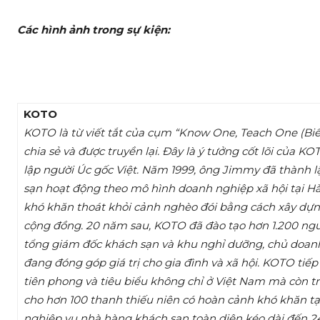
Các hình ảnh trong sự kiện:
KOTO
KOTO là từ viết tắt của cụm “Know One, Teach One (Biế
chia sẻ và được truyền lại. Đây là ý tưởng cốt lõi của
lập người Úc gốc Việt. Năm 1999, ông Jimmy đã thành 
sạn hoạt động theo mô hình doanh nghiệp xã hội tại Hà
khó khăn thoát khỏi cảnh nghèo đói bằng cách xây dựng
cộng đồng. 20 năm sau, KOTO đã đào tạo hơn 1.200 ngư
tổng giám đốc khách sạn và khu nghỉ dưỡng, chủ doanh 
đang đóng góp giá trị cho gia đình và xã hội. KOTO tiếp
tiên phong và tiêu biểu không chỉ ở Việt Nam mà còn 
cho hơn 100 thanh thiếu niên có hoàn cảnh khó khăn tạ
nghiệp vụ nhà hàng khách sạn toàn diện kéo dài đến 