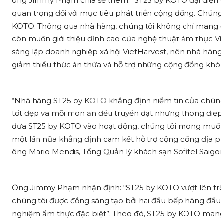
ông Jimmy Phạm chia sẻ thêm. “ST25 by KOTO đại diện c
quan trọng đối với mục tiêu phát triển cộng đồng. Chún
KOTO. Thông qua nhà hàng, chúng tôi không chỉ mang 
còn muốn giới thiệu đỉnh cao của nghệ thuật ẩm thực Việt
sáng lập doanh nghiệp xã hội VietHarvest, nên nhà hà
giảm thiểu thức ăn thừa và hỗ trợ những cộng đồng khó 
“Nhà hàng ST25 by KOTO khẳng định niềm tin của chúng
tốt đẹp và mỗi món ăn đều truyền đạt những thông điệp t
đưa ST25 by KOTO vào hoạt động, chúng tôi mong muốn 
một lần nữa khẳng định cam kết hỗ trợ cộng đồng địa p
ông Mario Mendis, Tổng Quản lý khách sạn Sofitel Saigon
Ông Jimmy Phạm nhận định: “ST25 by KOTO vượt lên tr
chúng tôi được đồng sáng tạo bởi hai đầu bếp hàng đầu 
nghiệm ẩm thực đặc biệt”. Theo đó, ST25 by KOTO mang