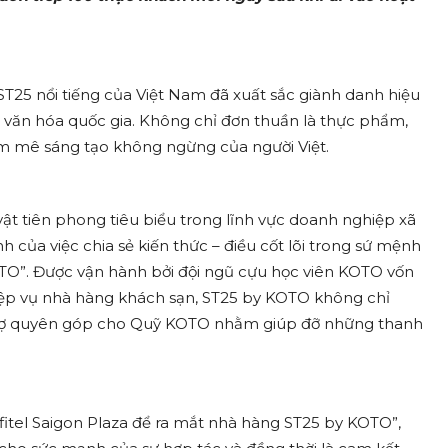
 ST25 nổi tiếng của Việt Nam đã xuất sắc giành danh hiệu
a văn hóa quốc gia. Không chỉ đơn thuần là thực phẩm,
am mê sáng tạo không ngừng của người Việt.
t tiên phong tiêu biểu trong lĩnh vực doanh nghiệp xã
của việc chia sẻ kiến thức – điều cốt lõi trong sứ mệnh
TO”. Được vận hành bởi đội ngũ cựu học viên KOTO vốn
ệp vụ nhà hàng khách sạn, ST25 by KOTO không chỉ
 trợ quyên góp cho Quỹ KOTO nhằm giúp đỡ những thanh
fitel Saigon Plaza để ra mắt nhà hàng ST25 by KOTO”,