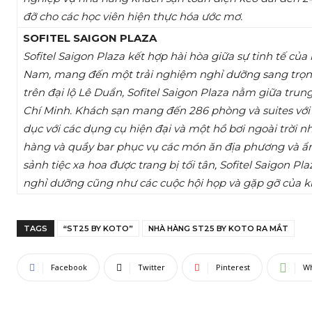
đỡ cho các học viên hiện thực hóa ước mơ.
SOFITEL SAIGON PLAZA
Sofitel Saigon Plaza kết hợp hài hòa giữa sự tinh tế củ
Nam, mang đến một trải nghiệm nghỉ dưỡng sang trọng cùn
trên đại lộ Lê Duẩn, Sofitel Saigon Plaza nằm giữa tr
Chí Minh. Khách sạn mang đến 286 phòng và suites với t
dục với các dụng cụ hiện đại và một hồ bơi ngoài trời 
hàng và quầy bar phục vụ các món ăn địa phương và ẩ
sảnh tiệc xa hoa được trang bị tối tân, Sofitel Saigon P
nghỉ dưỡng cũng như các cuộc hội họp và gặp gỡ của 
TAGS
“ST25 BY KOTO”
NHÀ HÀNG ST25 BY KOTO RA MẮT
Facebook
Twitter
Pinterest
W