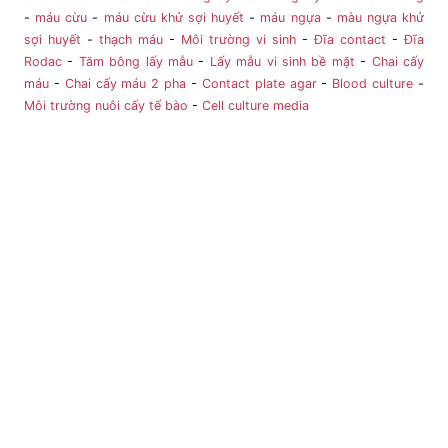
-
máu cừu
-
máu cừu khử sợi huyết
-
máu ngựa
-
màu ngựa khử
sợi huyết
-
thạch máu
-
Môi trường vi sinh
-
Đĩa contact
-
Đĩa
Rodac
-
Tăm bông lấy mẫu
-
Lấy mẫu vi sinh bề mặt
-
Chai cấy
máu
-
Chai cấy máu 2 pha
-
Contact plate agar
-
Blood culture
-
Môi trường nuôi cấy tế bào
-
Cell culture media