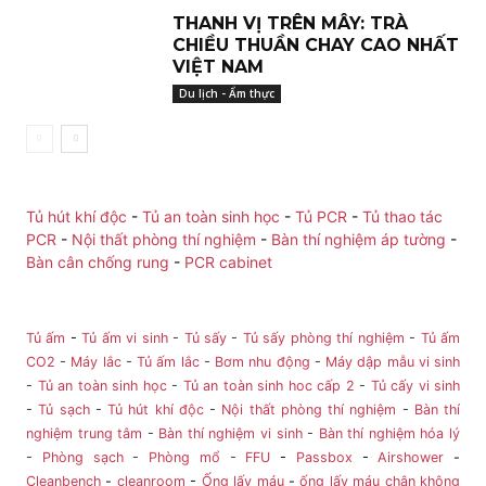
THANH VỊ TRÊN MÂY: TRÀ
CHIỀU THUẦN CHAY CAO NHẤT
VIỆT NAM
Du lịch - Ẩm thực
Tủ hút khí độc
-
Tủ an toàn sinh học
-
Tủ PCR
-
Tủ thao tác
PCR
-
Nội thất phòng thí nghiệm
-
Bàn thí nghiệm áp tường
-
Bàn cân chống rung
-
PCR cabinet
Tủ ấm
-
Tủ ấm vi sinh
-
Tủ sấy
-
Tủ sấy phòng thí nghiệm
-
Tủ ấm
CO2
-
Máy lắc
-
Tủ ấm lắc
-
Bơm nhu động
-
Máy dập mẫu vi sinh
-
Tủ an toàn sinh học
-
Tủ an toàn sinh hoc cấp 2
-
Tủ cấy vi sinh
-
Tủ sạch
-
Tủ hút khí độc
-
Nội thất phòng thí nghiệm
-
Bàn thí
nghiệm trung tâm
-
Bàn thí nghiệm vi sinh
-
Bàn thí nghiệm hóa lý
-
Phòng sạch
-
Phòng mổ
-
FFU
-
Passbox
-
Airshower
-
Cleanbench
-
cleanroom
-
Ống lấy máu
-
ống lấy máu chân không