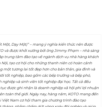
t Một, Dạy Một)” – mang ý nghĩa kiến thức nên được
 KOTO và được khởi xướng bởi ông Jimmy Phạm – nhà sáng
lập trung tâm đào tạo về ngành dịch vụ nhà hàng khách
 Nội, tạo cơ hội cho những thanh niên có hoàn cảnh
 một tương lai tốt đẹp hơn cho bản thân, gia đình và
ời tốt nghiệp, bao gồm các bếp trưởng và bếp phó,
nghiệp và sinh viên tốt nghiệp đại học. Tất cả đều
 tục được ghi nhận là doanh nghiệp xã hội phi lợi nhuận
trên toàn thế giới. Ngày nay, hàng năm, KOTO mang đến
i Việt Nam cơ hội tham gia chương trình đào tạo
24 tháng, nhằm chấm dứt vòng xoáy đói nghèo và giúp