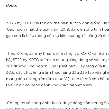
động.
“ST25 by KOTO” là tên gọi thể hiện sự tôn vinh giống lúa
“Gạo ngon nhất thế giới” năm 2019, đại diện cho tinh ho
gạo còn là biểu tượng của sự kiên cường, tài năng và đ
Theo lời ông Jimmy Phạm, nhà sáng lập KOTO và nhân vậ
hội, ST25 by KOTO là “minh chứng sống động về sức mạnh 
của “Know One, Teach One” (Biết Một, Dạy Một) của KO
được các chuyên gia ẩm thực hàng đầu đào tạo về nghi
mang đến trải nghiệm ẩm thực Việt tinh tế mà còn hỗ
thiếu niên có hoàn cảnh khó khăn tại Việt Nam.
“Chúng tôi vô cùng vinh dự khi được đồng hành cùng So