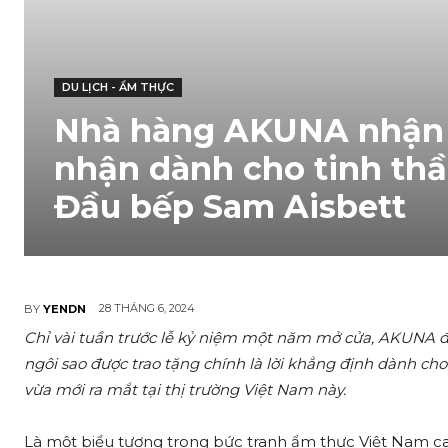
DU LỊCH - ẨM THỰC
Nhà hàng AKUNA nhận
nhận dành cho tinh thầ
Đầu bếp Sam Aisbett
28 THÁNG 6, 2024
BY
YENDN
Chỉ vài tuần trước lễ kỷ niệm một năm mở cửa, AKUNA đã
ngôi sao được trao tặng chính là lời khẳng định dành c
vừa mới ra mắt tại thị trường Việt Nam này.
Là một biểu tượng trong bức tranh ẩm thực Việt Nam ca