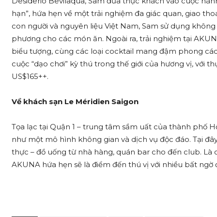
Desiderio Bevilaqua, Sam đưa thực khách vào cuộc hành tr
hạn”, hứa hẹn về một trải nghiệm đa giác quan, giao th
con người và nguyên liệu Việt Nam, Sam sử dụng không ít
phương cho các món ăn. Ngoài ra, trải nghiệm tại AKU
biểu tượng, cùng các loại cocktail mang đậm phong các
cuộc “dạo chơi” kỳ thú trong thế giới của hương vị, với
US$165++.
Về khách sạn Le Méridien Saigon
Tọa lạc tại Quận 1 – trung tâm sầm uất của thành phố H
như một mô hình không gian và dịch vụ độc đáo. Tại đâ
thực – đồ uống từ nhà hàng, quán bar cho đến club. Là 
AKUNA hứa hẹn sẽ là điểm đến thú vị với nhiều bất ngờ đ