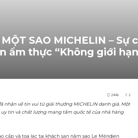
 MỘT SAO MICHELIN – Sự 
n ẩm thực “Không giới hạn
2446
2
 nhận về tin vui từ giải thưởng MICHELIN danh giá. Một
ho uy tín và chất lượng mang tầm quốc tế của nhà hàng
o cấp và tọa lạc tại khách sạn năm sao Le Méridien