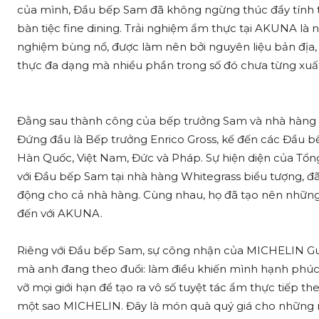
của mình, Đầu bếp Sam đã không ngừng thúc đẩy tính 
bàn tiệc fine dining. Trải nghiệm ẩm thực tại AKUNA là n
nghiệm bùng nổ, được làm nên bởi nguyên liệu bản địa,
thực đa dạng mà nhiều phần trong số đó chưa từng xuất 
Đằng sau thành công của bếp trưởng Sam và nhà hàng 
Đứng đầu là Bếp trưởng Enrico Gross, kế đến các Đầu bế
Hàn Quốc, Việt Nam, Đức và Pháp. Sự hiện diện của Tổng 
với Đầu bếp Sam tại nhà hàng Whitegrass biểu tượng, 
động cho cả nhà hàng. Cùng nhau, họ đã tạo nên những 
đến với AKUNA.
Riêng với Đầu bếp Sam, sự công nhận của MICHELIN Gui
mà anh đang theo đuổi: làm điều khiến mình hạnh phúc,
vỡ mọi giới hạn để tạo ra vô số tuyệt tác ẩm thực tiếp the
một sao MICHELIN. Đây là món quà quý giá cho những n