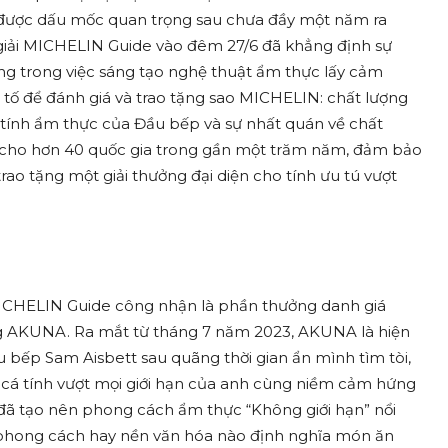
t được dấu mốc quan
trọng sau chưa đầy một năm ra
o giải MICHELIN Guide vào đêm 27/6 đã khẳng định sự
g trong việc sáng tạo
nghệ thuật ẩm thực lấy cảm
 tố để đánh giá và trao tặng sao MICHELIN: chất lượng
á tính ẩm thực của Đầu bếp và sự nhất quán về chất
 cho hơn 40 quốc gia trong gần một trăm năm, đảm bảo
rao tặng một giải thưởng đại diện cho tính ưu tú vượt
 MICHELIN Guide công nhận là phần thưởng danh giá
g AKUNA. Ra mắt từ tháng 7 năm 2023, AKUNA là hiện
u bếp Sam Aisbett sau quãng thời gian ẩn mình tìm tòi,
 cá tính vượt mọi giới hạn của anh cùng
niềm cảm hứng
S đã tạo nên phong cách ẩm thực
“
Không giới hạn”
nổi
 phong cách hay nền văn hóa nào định nghĩa món ăn