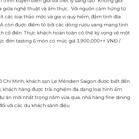
ình xuyên biên giới với triết lý sáng tạo “Không giới
oa giữa nghệ thuật và ẩm thực. Với nguồn cảm hứng từ
 các loại thảo mộc và gia vị quý hiếm, đậm tính địa
NA còn được điểm tô bởi các dòng rượu vang mang tính
h cổ điển. Thực khách hoàn toàn có thể kỳ vọng về một
 thực đơn tasting 6 món có mức giá 3,900,000++ VNĐ /
ồ Chí Minh, khách sạn Le Méridien Saigon được biết đến
y, khách hàng được trải nghiệm đa dạng loại hình ẩm
dự án mới nhất trong năm vừa qua, nhà hàng fine dining
ối với các du khách sành điệu.