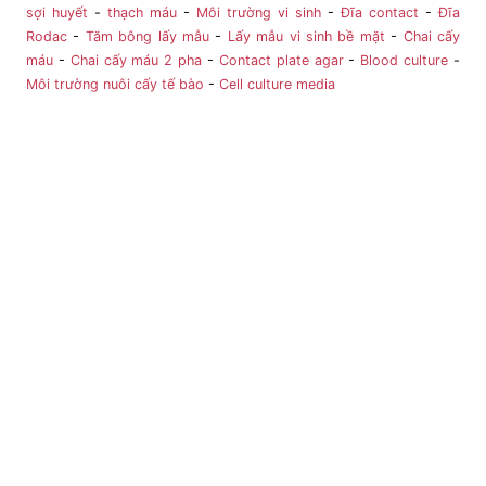
sợi huyết
-
thạch máu
-
Môi trường vi sinh
-
Đĩa contact
-
Đĩa
Rodac
-
Tăm bông lấy mẫu
-
Lấy mẫu vi sinh bề mặt
-
Chai cấy
máu
-
Chai cấy máu 2 pha
-
Contact plate agar
-
Blood culture
-
Môi trường nuôi cấy tế bào
-
Cell culture media