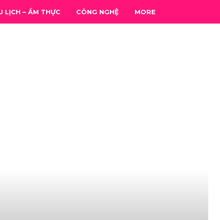
U LỊCH – ẨM THỰC
CÔNG NGHỆ
MORE