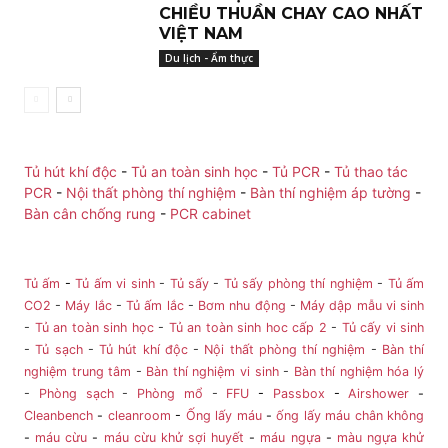
CHIỀU THUẦN CHAY CAO NHẤT
VIỆT NAM
Du lịch - Ẩm thực
Tủ hút khí độc
-
Tủ an toàn sinh học
-
Tủ PCR
-
Tủ thao tác
PCR
-
Nội thất phòng thí nghiệm
-
Bàn thí nghiệm áp tường
-
Bàn cân chống rung
-
PCR cabinet
Tủ ấm
-
Tủ ấm vi sinh
-
Tủ sấy
-
Tủ sấy phòng thí nghiệm
-
Tủ ấm
CO2
-
Máy lắc
-
Tủ ấm lắc
-
Bơm nhu động
-
Máy dập mẫu vi sinh
-
Tủ an toàn sinh học
-
Tủ an toàn sinh hoc cấp 2
-
Tủ cấy vi sinh
-
Tủ sạch
-
Tủ hút khí độc
-
Nội thất phòng thí nghiệm
-
Bàn thí
nghiệm trung tâm
-
Bàn thí nghiệm vi sinh
-
Bàn thí nghiệm hóa lý
-
Phòng sạch
-
Phòng mổ
-
FFU
-
Passbox
-
Airshower
-
Cleanbench
-
cleanroom
-
Ống lấy máu
-
ống lấy máu chân không
-
máu cừu
-
máu cừu khử sợi huyết
-
máu ngựa
-
màu ngựa khử