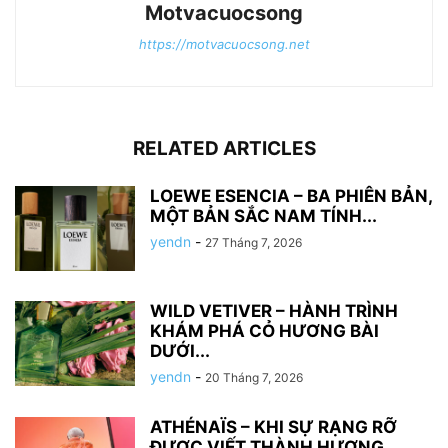
Motvacuocsong
https://motvacuocsong.net
RELATED ARTICLES
LOEWE ESENCIA – BA PHIÊN BẢN,
MỘT BẢN SẮC NAM TÍNH...
yendn
-
27 Tháng 7, 2026
WILD VETIVER – HÀNH TRÌNH
KHÁM PHÁ CỎ HƯƠNG BÀI
DƯỚI...
yendn
-
20 Tháng 7, 2026
ATHÉNAÏS – KHI SỰ RẠNG RỠ
ĐƯỢC VIẾT THÀNH HƯƠNG